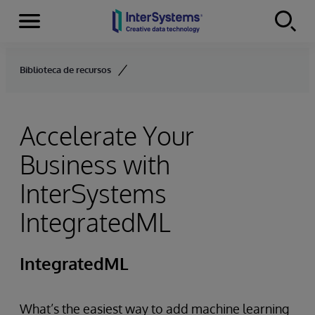
Menu
Skip to content
Biblioteca de recursos
Accelerate Your
Business with
InterSystems
IntegratedML
IntegratedML
What’s the easiest way to add machine learning