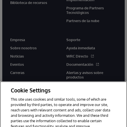
Biblioteca de recursos
Programa de Partners
Tecnológicos
Partners de la nube
Empresa
Soporte
Sobre nosotros
Ayuda inmediata
Noticias
WRC Directo
Eventos
Documentación
Carreras
Alertas y avisos sobre
productos
Cookie Settings
This site uses cookies and similar tools, some of which are
provided by third parties, to operate and improve our site,
twitter
youtube
facebook
linkedin
reach users with relevant content and ads, collect user data
and browsing and activity information. We and these third
parties use the information collected to enable certain
features and functionality, analyze and improve