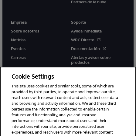
Partners de la nube
Empresa
Soporte
Sobre nosotros
Ayuda inmediata
Noticias
WRC Directo
Eventos
Documentación
Carreras
Alertas y avisos sobre
productos
Cookie Settings
This site uses cookies and similar tools, some of which are
provided by third parties, to operate and improve our site,
twitter
youtube
facebook
linkedin
reach users with relevant content and ads, collect user data
and browsing and activity information. We and these third
parties use the information collected to enable certain
features and functionality, analyze and improve
performance, understand more about users and their
1996-2026 InterSystems Corporation, Boston, MA. Todos los
derechos reservados.
interactions with our site, provide personalized user
experiences, and reach users with more relevant content
Avisos/Términos y condiciones
Declaración de privacidad