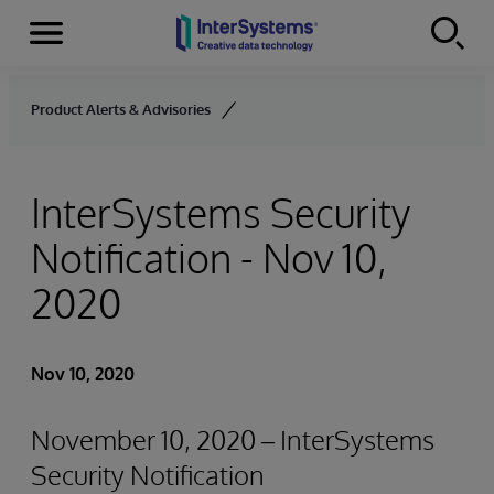
Menu
Skip to content
Product Alerts & Advisories
InterSystems Security
Notification - Nov 10,
2020
Nov 10, 2020
November 10, 2020 – InterSystems
Security Notification