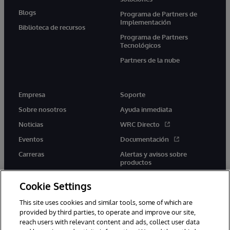
Blogs
Programa de Partners de
Implementación
Biblioteca de recursos
Programa de Partners
Tecnológicos
Partners de la nube
Empresa
Soporte
Sobre nosotros
Ayuda inmediata
Noticias
WRC Directo
Eventos
Documentación
Carreras
Alertas y avisos sobre
productos
Cookie Settings
This site uses cookies and similar tools, some of which are
provided by third parties, to operate and improve our site,
twitter
youtube
facebook
linkedin
reach users with relevant content and ads, collect user data