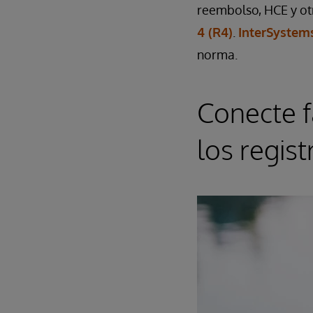
reembolso, HCE y otr
4 (R4)
.
InterSystems
norma.
Conecte f
los regis