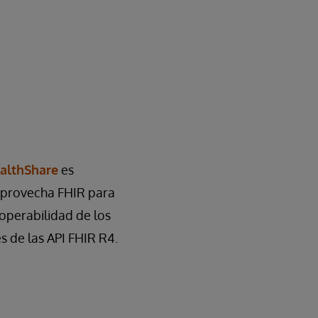
althShare
es
aprovecha FHIR para
roperabilidad de los
s de las API FHIR R4.