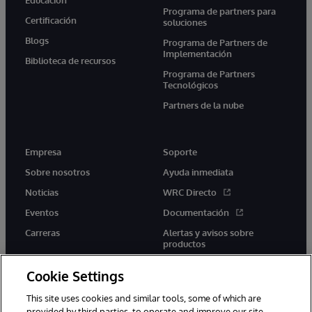
Programa de partners para
Certificación
soluciones
Blogs
Programa de Partners de
Implementación
Biblioteca de recursos
Programa de Partners
Tecnológicos
Partners de la nube
Empresa
Soporte
Sobre nosotros
Ayuda inmediata
Noticias
WRC Directo
Eventos
Documentación
Carreras
Alertas y avisos sobre
productos
Cookie Settings
This site uses cookies and similar tools, some of which are
provided by third parties, to operate and improve our site,