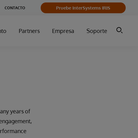
Pruebe InterSystems IRIS
CONTACTO
nto
Partners
Empresa
Soporte
any years of
t engagement,
performance