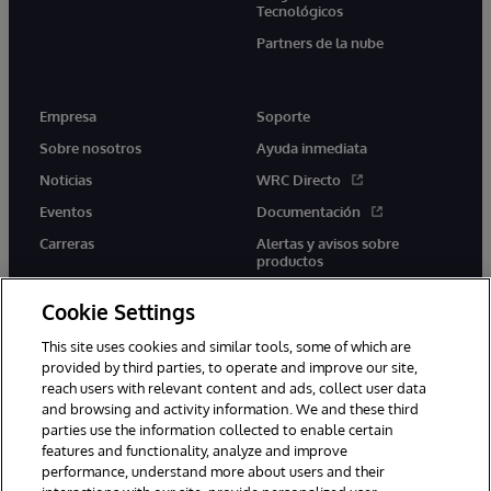
Tecnológicos
Partners de la nube
Empresa
Soporte
Sobre nosotros
Ayuda inmediata
Noticias
WRC Directo
Eventos
Documentación
Carreras
Alertas y avisos sobre
productos
Cookie Settings
This site uses cookies and similar tools, some of which are
provided by third parties, to operate and improve our site,
twitter
youtube
facebook
linkedin
reach users with relevant content and ads, collect user data
and browsing and activity information. We and these third
parties use the information collected to enable certain
features and functionality, analyze and improve
performance, understand more about users and their
1996-2026 InterSystems Corporation, Boston, MA. Todos los