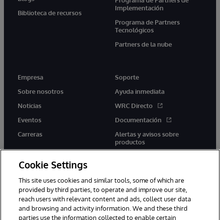
Implementación
Biblioteca de recursos
Programa de Partners
Tecnológicos
Partners de la nube
Empresa
Soporte
Sobre nosotros
Ayuda inmediata
Noticias
WRC Directo
Eventos
Documentación
Carreras
Alertas y avisos sobre
productos
Cookie Settings
This site uses cookies and similar tools, some of which are
provided by third parties, to operate and improve our site,
twitter
youtube
facebook
linkedin
reach users with relevant content and ads, collect user data
and browsing and activity information. We and these third
parties use the information collected to enable certain