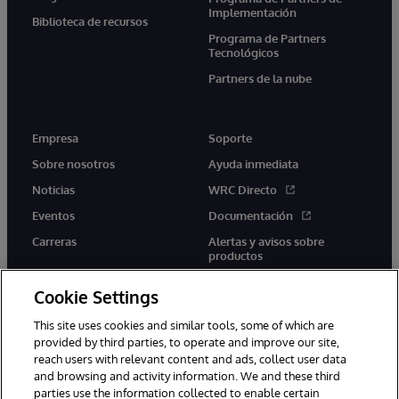
Implementación
Biblioteca de recursos
Programa de Partners
Tecnológicos
Partners de la nube
Empresa
Soporte
Sobre nosotros
Ayuda inmediata
Noticias
WRC Directo
Eventos
Documentación
Carreras
Alertas y avisos sobre
productos
Cookie Settings
This site uses cookies and similar tools, some of which are
provided by third parties, to operate and improve our site,
twitter
youtube
facebook
linkedin
reach users with relevant content and ads, collect user data
and browsing and activity information. We and these third
parties use the information collected to enable certain