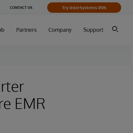
ge
Try InterSystems IRIS
CONTACT US
ry
ub
Partners
Company
Support
rter
are EMR