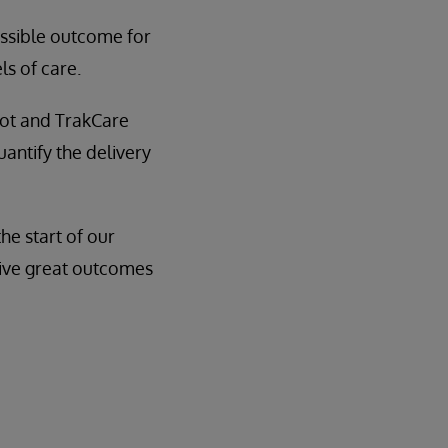
ossible outcome for
s of care.
ot and TrakCare
uantify the delivery
he start of our
drive great outcomes