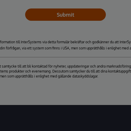
Submit
formation till InterSystems via detta formulär bekräftar och godkänner du att Inte
a din förfrågan, via ett system som finns i USA, men som upprätthålls i enlighet med a
itt samtycke till att bli kontaktad för nyheter, uppdateringar och andra marknadsfö
stems produkter och evenemang. Dessutom samtycker du till att dina kontaktuppgifter 
men som upprätthålls i enlighet med gällande dataskyddslagar.