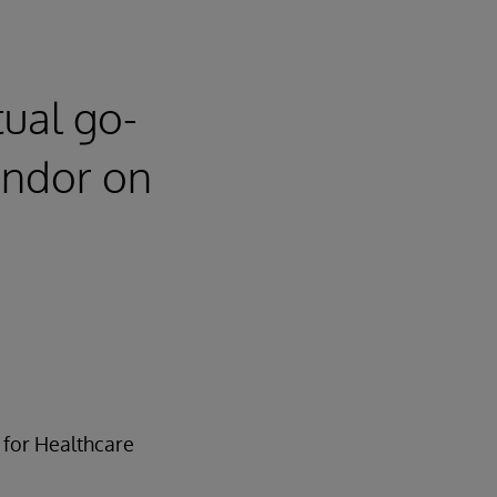
tual go-
endor on
 for Healthcare