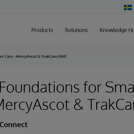
Chan
Count
Products
Solutions
Knowledge H
er Care - MercyAscot & TrakCare EMR
Foundations for Sma
 MercyAscot & TrakC
 Connect