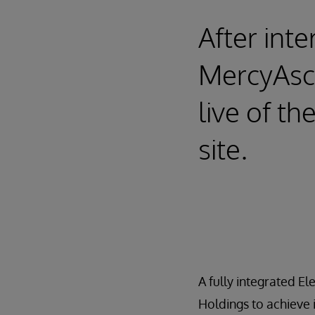
After int
MercyAsco
live of t
site.
A fully integrated E
Holdings to achieve i