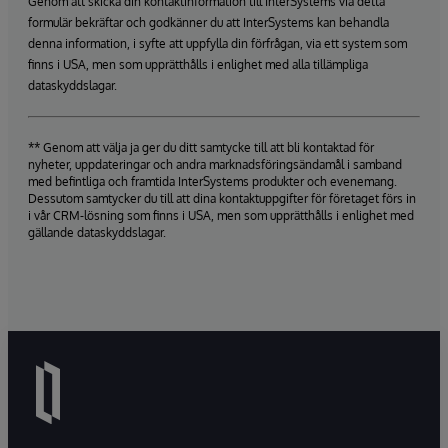
Genom att skicka din kontaktinformation till InterSystems via detta
formulär bekräftar och godkänner du att InterSystems kan behandla
denna information, i syfte att uppfylla din förfrågan, via ett system som
finns i USA, men som upprätthålls i enlighet med alla tillämpliga
dataskyddslagar.
** Genom att välja ja ger du ditt samtycke till att bli kontaktad för
nyheter, uppdateringar och andra marknadsföringsändamål i samband
med befintliga och framtida InterSystems produkter och evenemang.
Dessutom samtycker du till att dina kontaktuppgifter för företaget förs in
i vår CRM-lösning som finns i USA, men som upprätthålls i enlighet med
gällande dataskyddslagar.