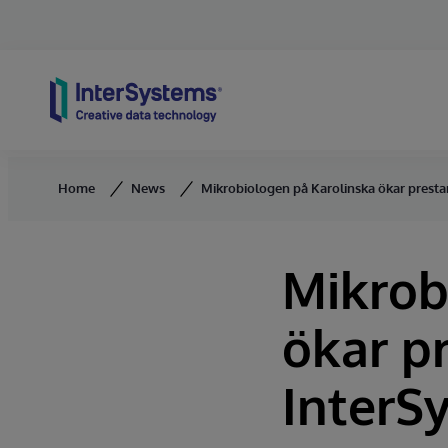
Skip to content
Home
News
Mikrobiologen på Karolinska ökar prest
Mikrob
ökar p
InterS