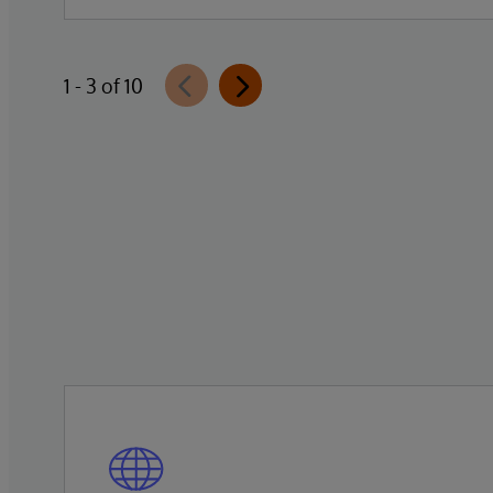
Data Studio™ AI Assistant, a new
generative AI-powered extension for
InterSystems Data Studio that helps
1 - 3 of 10
organizations more easily understand,
navigate, query, and visualize data through
natural language interactions.