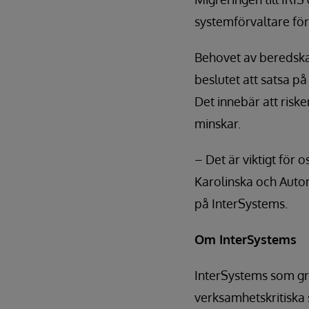
systemförvaltare för
Behovet av beredska
beslutet att satsa på
Det innebär att risk
minskar.
– Det är viktigt för o
Karolinska och Auton
på InterSystems.
Om InterSystems
InterSystems som gru
verksamhetskritiska s