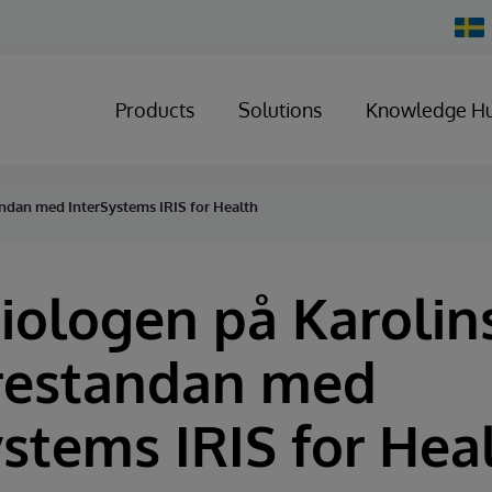
Chan
Count
Products
Solutions
Knowledge H
andan med InterSystems IRIS for Health
iologen på Karolin
restandan med
ystems IRIS for Hea