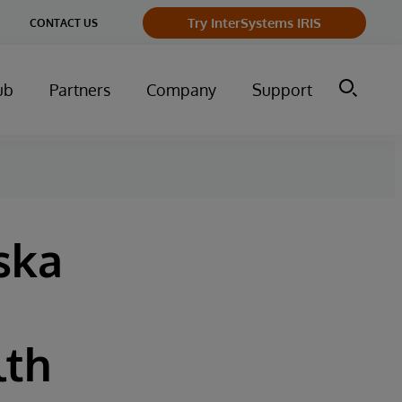
ge
Try InterSystems IRIS
CONTACT US
ry
ub
Partners
Company
Support
ska
lth