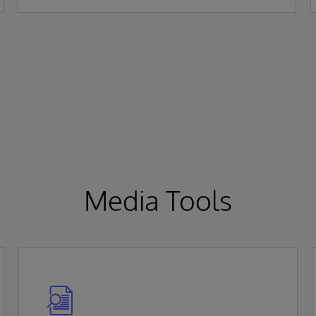
Gartner Magic Quadrant for Enterprise
Electronic Health Records (EHR).
Media Tools