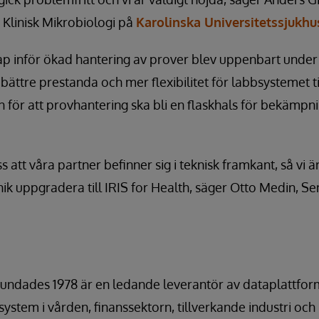
 Klinisk Mikrobiologi på
Karolinska Universitetssjukhu
p inför ökad hantering av prover blev uppenbart under
 bättre prestanda och mer flexibilitet för labbsystemet til
en för att provhantering ska bli en flaskhals för bekämp
ss att våra partner befinner sig i teknisk framkant, så vi ä
ik uppgradera till IRIS for Health, säger Otto Medin, Se
ndades 1978 är en ledande leverantör av dataplattforma
ystem i vården, finanssektorn, tillverkande industri och l