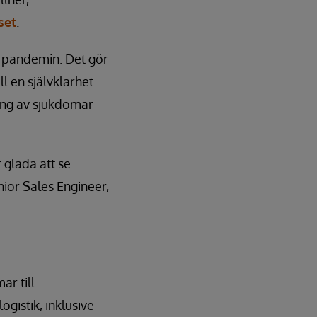
set
.
 pandemin. Det gör
l en självklarhet.
ning av sjukdomar
r glada att se
nior Sales Engineer,
r till
ogistik, inklusive