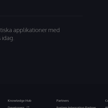
tiska applikationer med
 idag.
Knowledge Hub
Partners
C
Developers
System Integration Partner
A