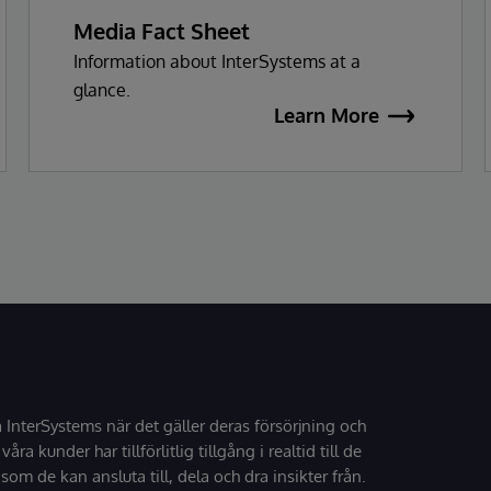
Media Fact Sheet
Information about InterSystems at a
glance.
Learn More
å InterSystems när det gäller deras försörjning och
 våra kunder har tillförlitlig tillgång i realtid till de
som de kan ansluta till, dela och dra insikter från.