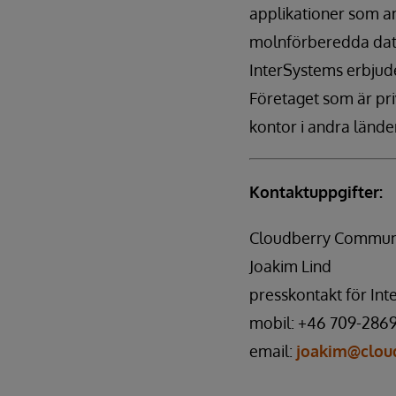
applikationer som an
molnförberedda data
InterSystems erbjuder
Företaget som är pri
kontor i andra lände
Kontaktuppgifter:
Cloudberry Communi
Joakim Lind
presskontakt för In
mobil: +46 709-286
email:
joakim@cloud