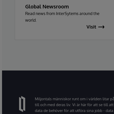
Global Newsroom
Read news from InterSytems around the
world.
Visit
Miljontals människor runt om i världen litar p
till och med deras liv. Vi är här för att se till att
data de behöver för att utföra sina jobb - data 