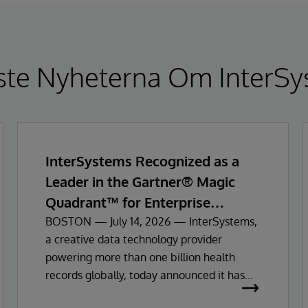
ste Nyheterna Om InterSy
InterSystems Recognized as a
Leader in the Gartner® Magic
Quadrant™ for Enterprise
Electronic Health Records
BOSTON — July 14, 2026 — InterSystems,
a creative data technology provider
powering more than one billion health
records globally, today announced it has
been recognized as a Leader in the 2026