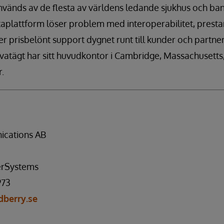
vänds av de flesta av världens ledande sjukhus och ban
plattform löser problem med interoperabilitet, presta
 prisbelönt support dygnet runt till kunder och partner 
vatägt har sitt huvudkontor i Cambridge, Massachusetts
r.
cations AB
terSystems
973
berry.se