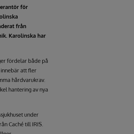
erantör för
olinska
aderat från
ik. Karolinska har
er fördelar både på
innebär att fler
amma hårdvarukrav.
nkel hantering av nya
ssjukhuset under
ån Caché till IRIS.
llner,