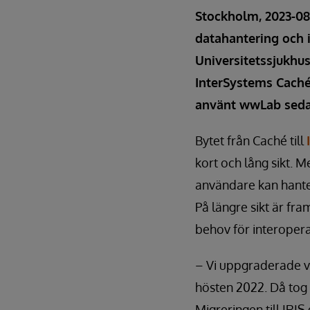
Stockholm, 2023-08
datahantering och 
Universitetssjukhus
InterSystems Caché 
använt wwLab seda
Bytet från Caché till
kort och lång sikt. M
användare kan hante
På längre sikt är fr
behov för interopera
– Vi uppgraderade v
hösten 2022. Då tog v
Migreringen till IRIS