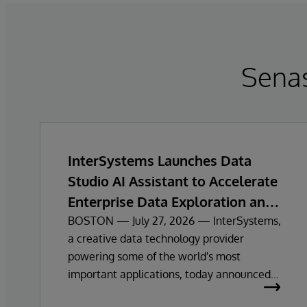
Sena
InterSystems Launches Data
Studio AI Assistant to Accelerate
Enterprise Data Exploration and
Insights
BOSTON — July 27, 2026 — InterSystems,
a creative data technology provider
powering some of the world's most
important applications, today announced
the general availability of InterSystems