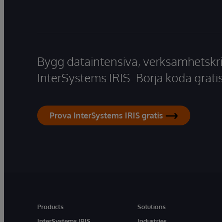
Bygg dataintensiva, verksamhetskri
InterSystems IRIS. Börja koda gratis
Prova InterSystems IRIS gratis
Products
Solutions
InterSystems IRIS
Industries