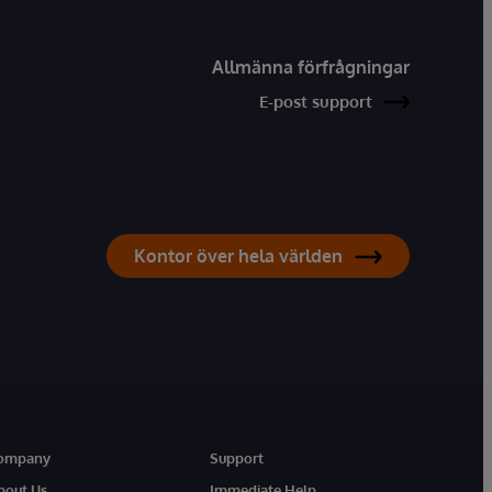
Allmänna förfrågningar
E-post support
Kontor över hela världen
ompany
Support
bout Us
Immediate Help