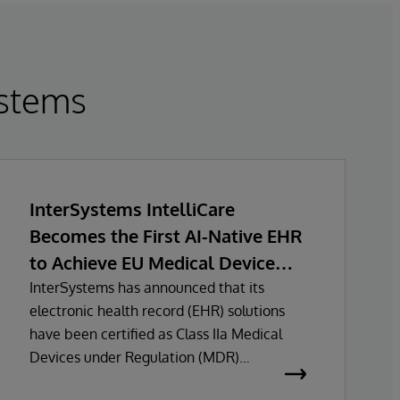
stems
InterSystems IntelliCare
Becomes the First AI-Native EHR
to Achieve EU Medical Device
Regulation Certification
InterSystems has announced that its
electronic health record (EHR) solutions
have been certified as Class IIa Medical
Devices under Regulation (MDR)
certification under Regulation (EU)