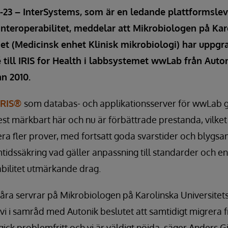
-23 – InterSystems, som är en ledande plattformslev
interoperabilitet, meddelar att Mikrobiologen på Kar
et (Medicinsk enhet Klinisk mikrobiologi) har uppgr
till IRIS for Health i labbsystemet wwLab från Auton
n 2010.
IRIS®
som databas- och applikationsserver för wwLab g
est märkbart här och nu är förbättrade prestanda, vilket 
ra fler prover, med fortsatt goda svarstider och blygs
amtidssäkring vad gäller anpassning till standarder och e
bilitet utmärkande drag.
åra servrar på Mikrobiologen på Karolinska Universitet
i i samråd med Autonik beslutet att samtidigt migrera fr
 gick problemfritt och vi är väldigt nöjda, säger Anders Gi