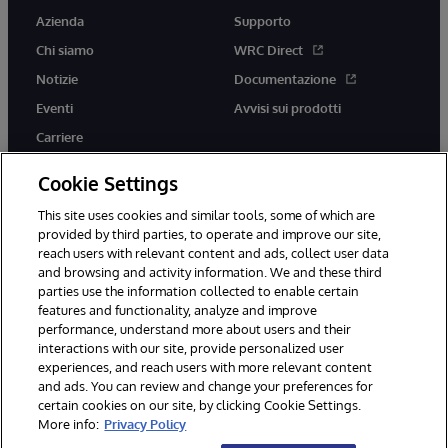
Azienda
Supporto
Chi siamo
WRC Direct
Notizie
Documentazione
Eventi
Avvisi sui prodotti
Carriere
Cookie Settings
This site uses cookies and similar tools, some of which are
provided by third parties, to operate and improve our site,
twitter
youtube
facebook
linkedin
reach users with relevant content and ads, collect user data
and browsing and activity information. We and these third
parties use the information collected to enable certain
features and functionality, analyze and improve
performance, understand more about users and their
© 1996-2026 InterSystems Corporation, Boston, MA. Tutti i diritti
interactions with our site, provide personalized user
riservati.
experiences, and reach users with more relevant content
Avvisi/Termini e Condizioni
Dichiarazione sulla privacy
Garanzia
and ads. You can review and change your preferences for
Accessibilità
certain cookies on our site, by clicking Cookie Settings.
More info:
Privacy Policy