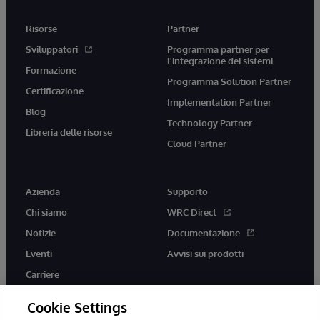
Risorse
Partner
Sviluppatori
Programma partner per
l'integrazione dei sistemi
Formazione
Programma Solution Partner
Certificazione
Implementation Partner
Blog
Technology Partner
Libreria delle risorse
Cloud Partner
Azienda
Supporto
Chi siamo
WRC Direct
Notizie
Documentazione
Eventi
Avvisi sui prodotti
Carriere
Cookie Settings