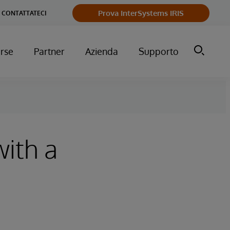
Prova InterSystems IRIS
CONTATTATECI
orse
Partner
Azienda
Supporto
ith a