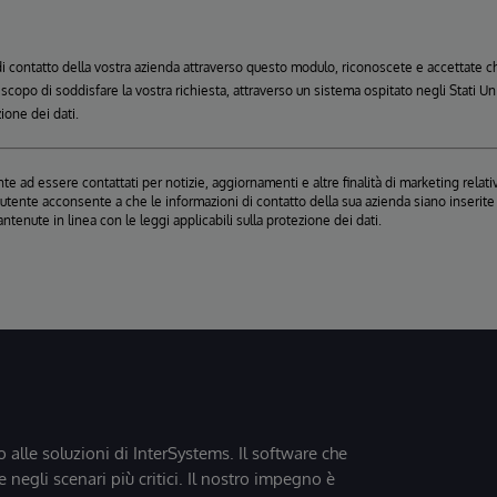
 di contatto della vostra azienda attraverso questo modulo, riconoscete e accettate
o scopo di soddisfare la vostra richiesta, attraverso un sistema ospitato negli Stati 
zione dei dati.
e ad essere contattati per notizie, aggiornamenti e altre finalità di marketing relativ
, l'utente acconsente a che le informazioni di contatto della sua azienda siano inseri
antenute in linea con le leggi applicabili sulla protezione dei dati.
o alle soluzioni di InterSystems. Il software che
 negli scenari più critici. Il nostro impegno è