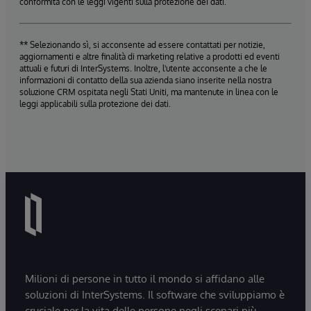
conformità con le leggi vigenti sulla protezione dei dati.
** Selezionando sì, si acconsente ad essere contattati per notizie,
aggiornamenti e altre finalità di marketing relative a prodotti ed eventi
attuali e futuri di InterSystems. Inoltre, l'utente acconsente a che le
informazioni di contatto della sua azienda siano inserite nella nostra
soluzione CRM ospitata negli Stati Uniti, ma mantenute in linea con le
leggi applicabili sulla protezione dei dati.
Milioni di persone in tutto il mondo si affidano alle
soluzioni di InterSystems. Il software che sviluppiamo è
cruciale per la vita delle persone negli scenari più