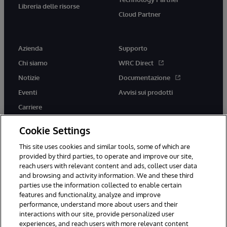
Libreria delle risorse
Cloud Partner
Azienda
Supporto
Chi siamo
WRC Direct
Notizie
Documentazione
Eventi
Avvisi sui prodotti
Carriere
Cookie Settings
This site uses cookies and similar tools, some of which are
provided by third parties, to operate and improve our site,
twitter
youtube
facebook
linkedin
reach users with relevant content and ads, collect user data
and browsing and activity information. We and these third
parties use the information collected to enable certain
features and functionality, analyze and improve
performance, understand more about users and their
© 1996-2026 InterSystems Corporation, Boston, MA. Tutti i diritti
interactions with our site, provide personalized user
riservati.
experiences, and reach users with more relevant content