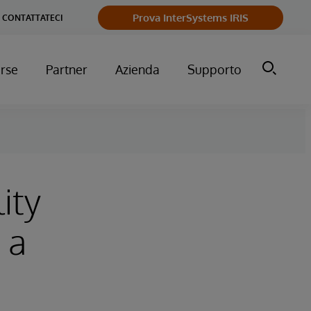
Prova InterSystems IRIS
CONTATTATECI
orse
Partner
Azienda
Supporto
ity
 a