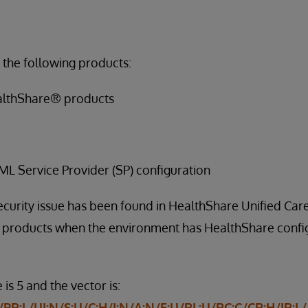
 the following products:
ealthShare® products
L Service Provider (SP) configuration
curity issue has been found in HealthShare Unified Car
f products when the environment has HealthShare conf
is 5 and the vector is:
H/PR:L/UI:N/S:U/C:H/I:N/A:N/E:U/RL:U/RC:C/CR:H/I