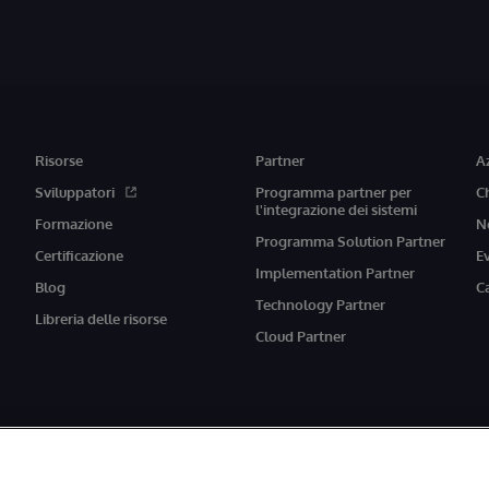
Risorse
Partner
A
Sviluppatori
Programma partner per
C
l'integrazione dei sistemi
Formazione
N
Programma Solution Partner
Certificazione
E
Implementation Partner
Blog
C
Technology Partner
Libreria delle risorse
Cloud Partner