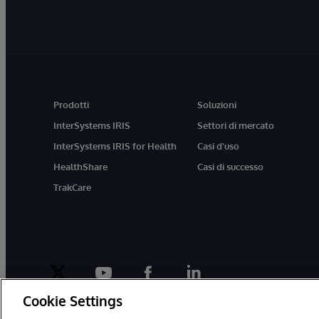
Prodotti
Soluzioni
InterSystems IRIS
Settori di mercato
InterSystems IRIS for Health
Casi d'uso
HealthShare
Casi di successo
TrakCare
twitter
youtube
facebook
linkedin
Cookie Settings