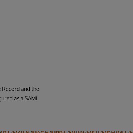
e Record and the
igured as a SAML
R:L/AR:L/MAV:N/MAC:H/MPR:L/MUI:N/MS:U/MC:H/MI:L/