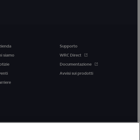
zienda
Supporto
hi siamo
WRC Direct
otizie
Documentazione
venti
Avvisi sui prodotti
arriere