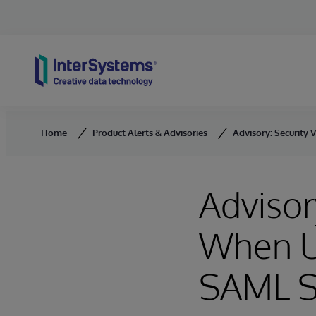
Skip to content
Home
Product Alerts & Advisories
Advisory: Security 
Advisor
When U
SAML Se