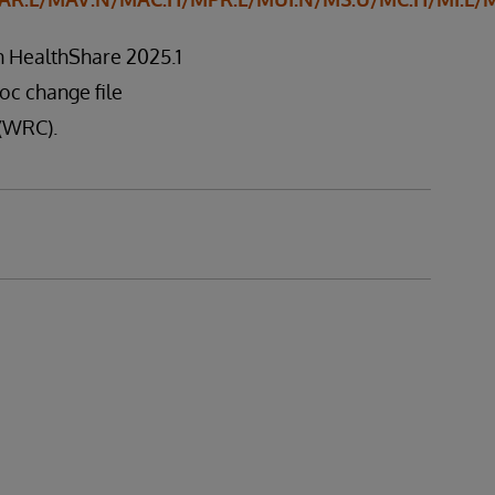
in HealthShare 2025.1
hoc change file
 (WRC).