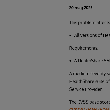
20 mag 2025
This problem affects
All versions of H
Requirements:
A HealthShare SAM
A medium severity se
HealthShare suite o
Service Provider.
The CVSS base score 
CVSS:3.1/AV:N/AC: