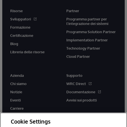
Risorse
Partner
Sviluppatori
Programma partner per
l'integrazione dei sistemi
Formazione
Programma Solution Partner
Certificazione
Implementation Partner
Blog
Technology Partner
Libreria delle risorse
Cloud Partner
Azienda
Supporto
Chi siamo
WRC Direct
Notizie
Documentazione
Eventi
Avvisi sui prodotti
Carriere
Cookie Settings