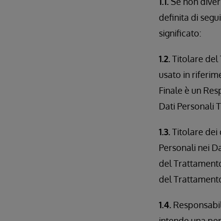
1.1.
Se non diver
definita di segu
significato:
1.2.
Titolare del 
usato in riferim
Finale è un Res
Dati Personali T
1.3.
Titolare dei 
Personali nei Da
del Trattamento 
del Trattament
1.4.
Responsabile
intende una per