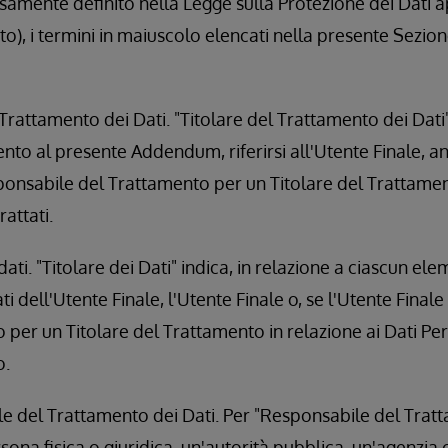
samente definito nella Legge sulla Protezione dei Dati 
ito), i termini in maiuscolo elencati nella presente Sezio
Trattamento dei Dati. "Titolare del Trattamento dei Dati
ento al presente Addendum, riferirsi all'Utente Finale, a
ponsabile del Trattamento per un Titolare del Trattament
rattati.
dati. "Titolare dei Dati" indica, in relazione a ciascun el
ti dell'Utente Finale, l'Utente Finale o, se l'Utente Fina
per un Titolare del Trattamento in relazione ai Dati Pers
o.
 del Trattamento dei Dati. Per "Responsabile del Tratta
sona fisica o giuridica, un'autorità pubblica, un'agenzia