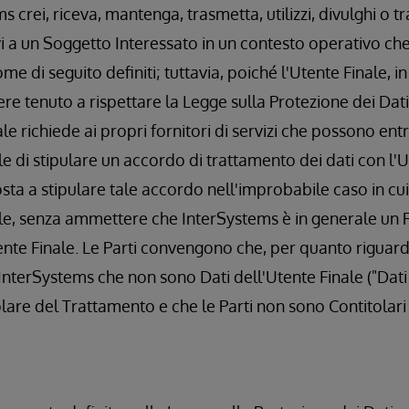
s crei, riceva, mantenga, trasmetta, utilizzi, divulghi o tr
vi a un Soggetto Interessato in un contesto operativo che 
ome di seguito definiti; tuttavia, poiché l'Utente Finale, 
re tenuto a rispettare la Legge sulla Protezione dei Dat
ale richiede ai propri fornitori di servizi che possono ent
le di stipulare un accordo di trattamento dei dati con l'U
ta a stipulare tale accordo nell'improbabile caso in cui 
ale, senza ammettere che InterSystems è in generale un
nte Finale. Le Parti convengono che, per quanto riguarda 
 InterSystems che non sono Dati dell'Utente Finale ("Dati
tolare del Trattamento e che le Parti non sono Contitolar