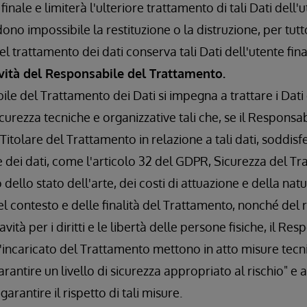
finale e limiterà l'ulteriore trattamento di tali Dati dell'u
dono impossibile la restituzione o la distruzione, per tutto
 trattamento dei dati conserva tali Dati dell'utente fin
ività del Responsabile del Trattamento.
le del Trattamento dei Dati si impegna a trattare i Dati 
icurezza tecniche e organizzative tali che, se il Respons
l Titolare del Trattamento in relazione a tali dati, soddi
e dei dati, come l'articolo 32 del GDPR, Sicurezza del Tr
ello stato dell'arte, dei costi di attuazione e della natu
l contesto e delle finalità del Trattamento, nonché del r
vità per i diritti e le libertà delle persone fisiche, il Re
'incaricato del Trattamento mettono in atto misure tecn
rantire un livello di sicurezza appropriato al rischio" e
arantire il rispetto di tali misure.