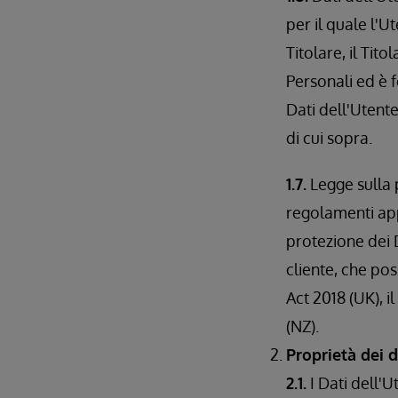
per il quale l'U
Titolare, il Tit
Personali ed è 
Dati dell'Utent
di cui sopra.
1.7.
Legge sulla p
regolamenti appl
protezione dei D
cliente, che pos
Act 2018 (UK), i
(NZ).
Proprietà dei d
2.1.
I Dati dell'