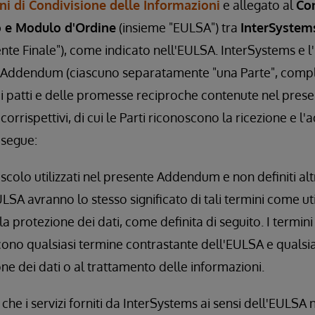
ni di Condivisione delle Informazioni
e allegato al
Con
o e Modulo d'Ordine
(insieme "EULSA") tra
InterSystem
nte Finale"), come indicato nell'EULSA. InterSystems e l
e Addendum (ciascuno separatamente "una Parte", compl
i patti e delle promesse reciproche contenute nel pres
 corrispettivi, di cui le Parti riconoscono la ricezione e l'
segue:
iuscolo utilizzati nel presente Addendum e non definiti a
A avranno lo stesso significato di tali termini come utili
la protezione dei dati, come definita di seguito. I termin
no qualsiasi termine contrastante dell'EULSA e qualsia
one dei dati o al trattamento delle informazioni.
che i servizi forniti da InterSystems ai sensi dell'EULSA 