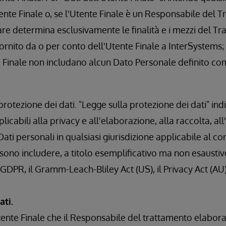
tente Finale o, se l'Utente Finale è un Responsabile del 
olare determina esclusivamente le finalità e i mezzi del Tr
fornito da o per conto dell'Utente Finale a InterSystems;
e Finale non includano alcun Dato Personale definito co
rotezione dei dati. "Legge sulla protezione dei dati" indic
icabili alla privacy e all'elaborazione, alla raccolta, all'u
ati personali in qualsiasi giurisdizione applicabile al con
sono includere, a titolo esemplificativo ma non esaustivo
l GDPR, il Gramm-Leach-Bliley Act (US), il Privacy Act (AU),
ati.
Utente Finale che il Responsabile del trattamento elabor