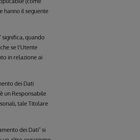
applicabile (come
ne hanno il seguente
" significa, quando
nche se l'Utente
o in relazione ai
emento dei Dati
le è un Responsabile
onali, tale Titolare
mento dei Dati" si
 o un altro organismo