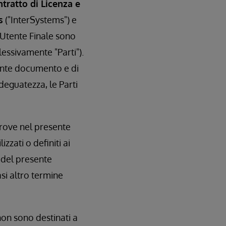
tratto di Licenza e
s
("InterSystems") e
'Utente Finale sono
essivamente "Parti").
ente documento e di
adeguatezza, le Parti
ltrove nel presente
zzati o definiti ai
i del presente
si altro termine
non sono destinati a