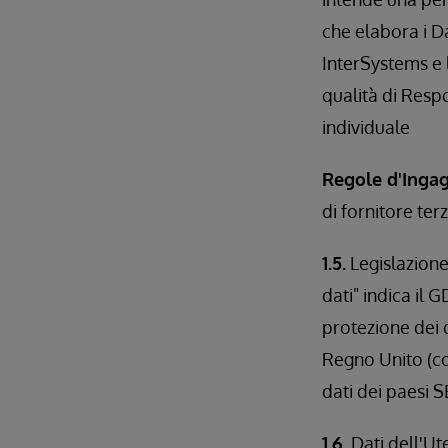
che elabora i D
InterSystems e 
qualità di Resp
individuale
Regole d'Inga
di fornitore ter
1.5.
Legislazione 
dati" indica il 
protezione dei d
Regno Unito (com
dati dei paesi S
1.6.
Dati dell'Ute