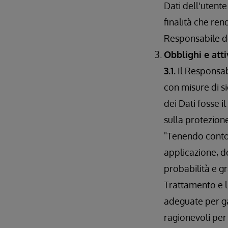
Dati dell'utente 
finalità che ren
Responsabile del
Obblighi e att
3.1.
Il Responsabi
con misure di s
dei Dati fosse i
sulla protezion
"Tenendo conto d
applicazione, de
probabilità e gra
Trattamento e l
adeguate per ga
ragionevoli per g