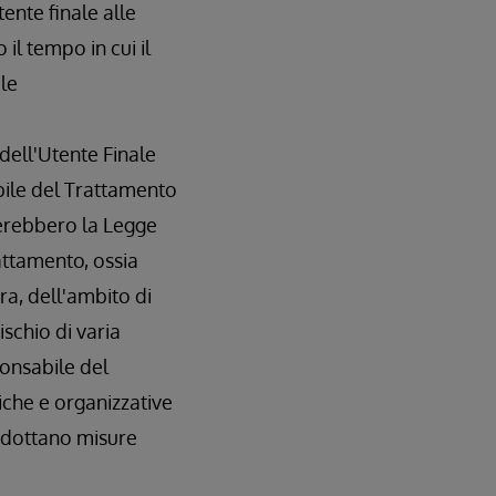
tente finale alle
 il tempo in cui il
ale
dell'Utente Finale
abile del Trattamento
sferebbero la Legge
attamento, ossia
ra, dell'ambito di
ischio di varia
sponsabile del
iche e organizzative
 adottano misure