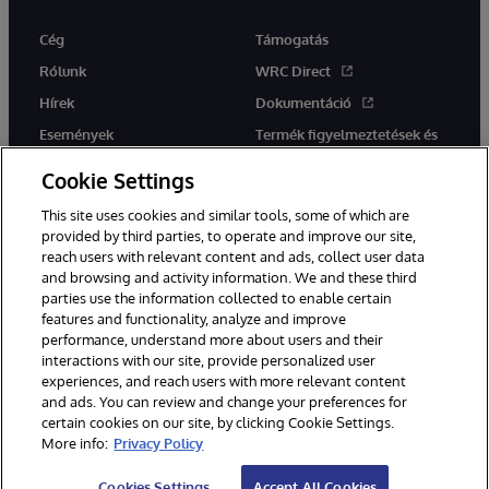
Cég
Támogatás
Rólunk
WRC Direct
Hírek
Dokumentáció
Események
Termék figyelmeztetések és
tanácsok
Karrier
Cookie Settings
This site uses cookies and similar tools, some of which are
provided by third parties, to operate and improve our site,
reach users with relevant content and ads, collect user data
and browsing and activity information. We and these third
parties use the information collected to enable certain
Ez a weboldal gépi fordítást használ. Bármilyen fordítási konfliktus
features and functionality, analyze and improve
esetén az oldal angol nyelvű változata élvez elsőbbséget.
performance, understand more about users and their
© 1996-2026 InterSystems Corporation, Boston, MA. Minden jog
interactions with our site, provide personalized user
fenntartva.
experiences, and reach users with more relevant content
Értesítések/Feltételek és feltételek
Adatvédelmi nyilatkozat
and ads. You can review and change your preferences for
Garancia
Hozzáférhetőség
certain cookies on our site, by clicking Cookie Settings.
More info:
Privacy Policy
Cookies Settings
Accept All Cookies