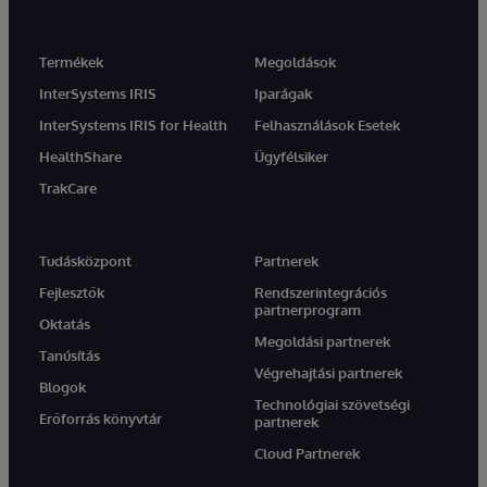
Termékek
Megoldások
InterSystems IRIS
Iparágak
InterSystems IRIS for Health
Felhasználások Esetek
HealthShare
Ügyfélsiker
TrakCare
Tudásközpont
Partnerek
Fejlesztők
Rendszerintegrációs
partnerprogram
Oktatás
Megoldási partnerek
Tanúsítás
Végrehajtási partnerek
Blogok
Technológiai szövetségi
Erőforrás könyvtár
partnerek
Cloud Partnerek