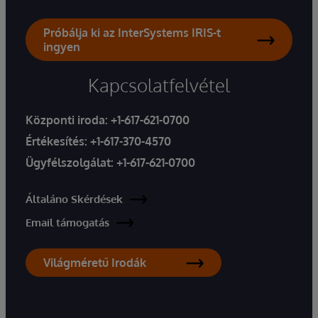
Próbálja ki az InterSystems IRIS-t
ingyen
Kapcsolatfelvétel
Központi iroda:
+1-617-621-0700
Értékesítés:
+1-617-370-4570
Ügyfélszolgálat:
+1-617-621-0700
Általáno Skérdések
Email támogatás
Világméretű Irodák