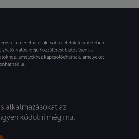
stemsre a megélhetésük, sőt az életük tekintetében
ízható, valós idejű hozzáférést biztosítsunk a
atokhoz, amelyekhez kapcsolódhatnak, amelyeket
onhatnak le.
kus alkalmazásokat az
 ingyen kódolni még ma.