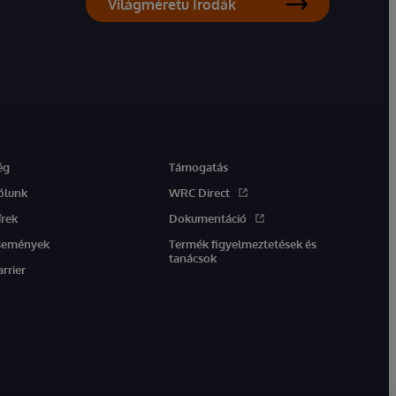
Világméretű Irodák
ég
Támogatás
ólunk
WRC Direct
írek
Dokumentáció
semények
Termék figyelmeztetések és
tanácsok
arrier