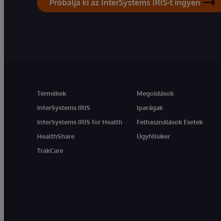
Próbálja ki az InterSystems IRIS-t ingyen
Termékek
Megoldások
InterSystems IRIS
Iparágak
InterSystems IRIS for Health
Felhasználások Esetek
HealthShare
Ügyfélsiker
TrakCare