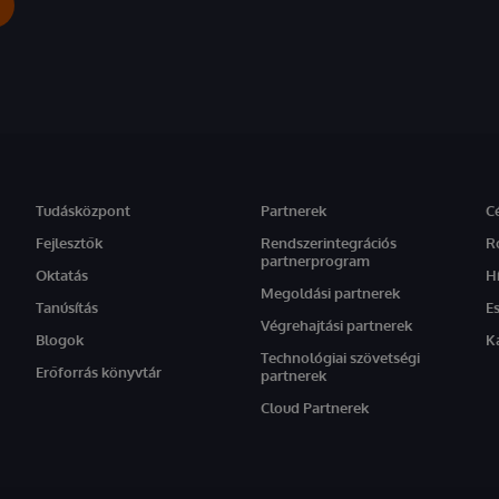
Tudásközpont
Partnerek
C
Fejlesztők
Rendszerintegrációs
R
partnerprogram
Oktatás
H
Megoldási partnerek
Tanúsítás
E
Végrehajtási partnerek
Blogok
K
Technológiai szövetségi
Erőforrás könyvtár
partnerek
Cloud Partnerek