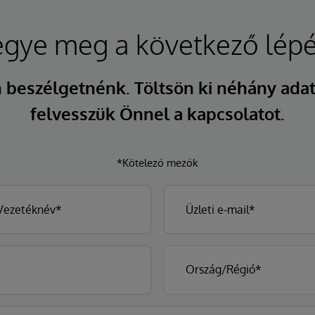
egye meg a következő lépé
 beszélgetnénk. Töltsön ki néhány adat
felvesszük Önnel a kapcsolatot.
*Kötelező mezők