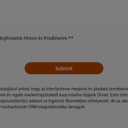
egfrissebb híreire és frissítéseire.**
Submit
hozzájárul ahhoz, hogy az InterSystems meglévő és jövőbeli termékei
tések és egyéb marketingcélokból kapcsolatba lépjünk Önnel. Ezen túl
kapcsolattartási adatait az Egyesült Államokban elhelyezett, de az a
n karbantartott CRM-megoldásunkba bevigyük.