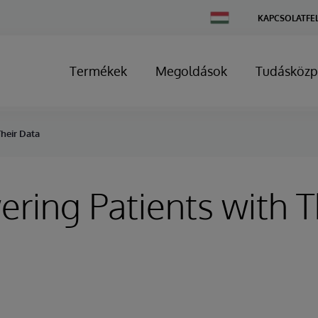
Change
KAPCSOLATFE
Country
Termékek
Megoldások
Tudásközp
heir Data
ing Patients with T