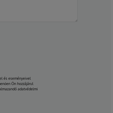
vel és eseményeivel
menően Ön hozzájárul
lkalmazandó adatvédelmi