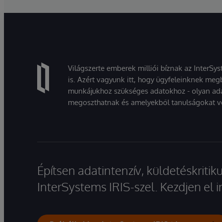
Világszerte emberek milliói bíznak az InterSy
is. Azért vagyunk itt, hogy ügyfeleinknek megb
munkájukhoz szükséges adatokhoz - olyan ad
megoszthatnak és amelyekből tanulságokat v
Építsen adatintenzív, küldetéskriti
InterSystems IRIS-szel. Kezdjen el