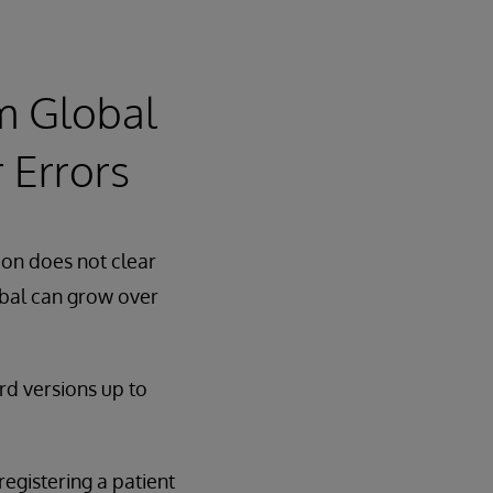
m Global
 Errors
ion does not clear
obal can grow over
rd versions up to
egistering a patient