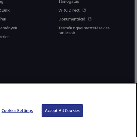
ég
Támogatás
ólunk
WRC Direct
írek
Dokumentáció
semények
Termék figyelmeztetések és
tanácsok
arrier
Cookies Settings
Accept All Cookies