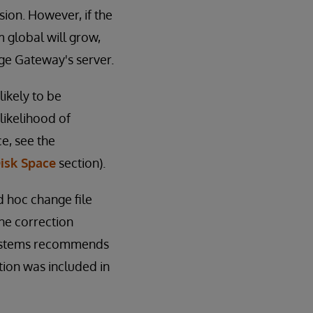
ssion. However, if the
m global will grow,
Edge Gateway's server.
ikely to be
likelihood of
e, see the
isk Space
section).
Ad hoc change file
he correction
rSystems recommends
tion was included in