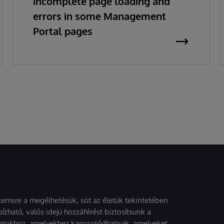
incomplete page loading and
errors in some Management
Portal pages
stemsre a megélhetésük, sőt az életük tekintetében
ízható, valós idejű hozzáférést biztosítsunk a
atokhoz, amelyekhez kapcsolódhatnak, amelyeket