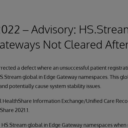
2022 – Advisory: HS.Strea
ateways Not Cleared After
rected a defect where an unsuccessful patient registrat
 HS.Stream global in Edge Gateway namespaces. This gl
 and potentially cause system stability issues.
all HealthShare Information Exchange/Unified Care Reco
Share 2021.1.
the HS.Stream global in Edge Gateway namespaces when r