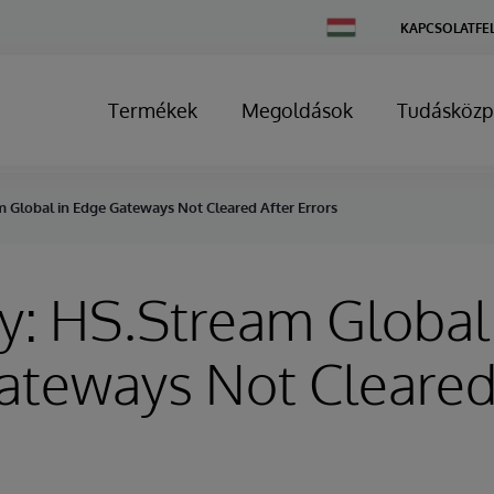
Change
KAPCSOLATFE
Country
Termékek
Megoldások
Tudásközp
m Global in Edge Gateways Not Cleared After Errors
y: HS.Stream Global
ateways Not Cleared