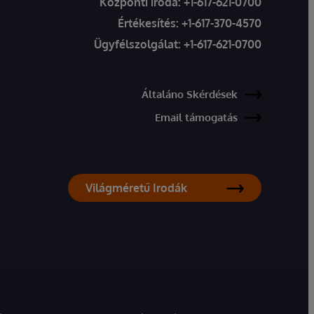
Központi iroda:
+1-617-621-0700
Értékesítés:
+1-617-370-4570
Ügyfélszolgálat:
+1-617-621-0700
Általáno Skérdések
Email támogatás
Világméretű Irodák