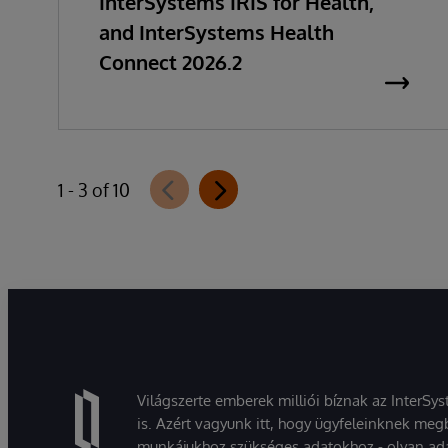
InterSystems IRIS for Health,
and InterSystems Health
Connect 2026.2
1 - 3 of 10
Világszerte emberek milliói bíznak az InterSy
is. Azért vagyunk itt, hogy ügyfeleinknek megb
munkájukhoz szükséges adatokhoz - olyan ad