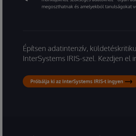
megoszthatnak és amelyekből tanulságokat v
Építsen adatintenzív, küldetéskriti
InterSystems IRIS-szel. Kezdjen el
Próbálja ki az InterSystems IRIS-t ingyen