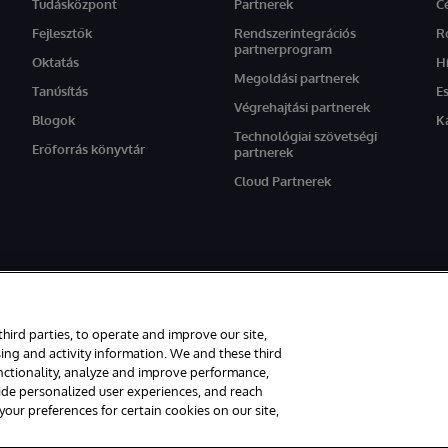
Tudásközpont
Partnerek
C
Fejlesztők
Rendszerintegrációs
R
partnerprogram
Oktatás
H
Megoldási partnerek
Tanúsítás
E
Végrehajtási partnerek
Blogok
K
Technológiai szövetségi
Erőforrás könyvtár
partnerek
Cloud Partnerek
setén az oldal angol nyelvű változata élvez elsőbbséget.
third parties, to operate and improve our site,
tartva.
ing and activity information. We and these third
unctionality, analyze and improve performance,
rancia
Hozzáférhetőség
vide personalized user experiences, and reach
ur preferences for certain cookies on our site,