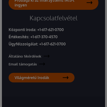
Próbálja ki az InterSystems IRIS-t
ingyen
Kapcsolatfelvétel
Központi iroda:
+1-617-621-0700
Értékesítés:
+1-617-370-4570
Ügyfélszolgálat:
+1-617-621-0700
Általáno Skérdések
Email támogatás
Világméretű Irodák