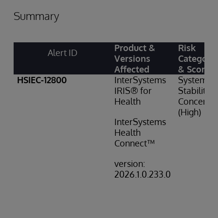
Summary
Product &
Risk
Alert ID
Versions
Category
Affected
& Score
HSIEC-12800
InterSystems
System
IRIS® for
Stability
Health
Concern: 
(High)
InterSystems
Health
Connect™
version:
2026.1.0.233.0