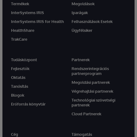
Termékek
Megoldások
InterSystems IRIS
Iparágak
InterSystems IRIS for Health
Felhasználások Esetek
HealthShare
Ügyfélsiker
TrakCare
Tudásközpont
Partnerek
Fejlesztők
Rendszerintegrációs
partnerprogram
Oktatás
Megoldási partnerek
Tanúsítás
Végrehajtási partnerek
Blogok
Technológiai szövetségi
Erőforrás könyvtár
partnerek
Cloud Partnerek
Cég
Támogatás