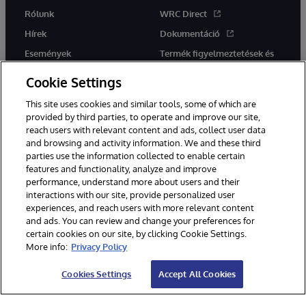
Rólunk
WRC Direct
Hírek
Dokumentáció
Események
Termék figyelmeztetések és
tanácsok
Karrier
Cookie Settings
This site uses cookies and similar tools, some of which are
provided by third parties, to operate and improve our site,
reach users with relevant content and ads, collect user data
and browsing and activity information. We and these third
parties use the information collected to enable certain
Ez a weboldal gépi fordítást használ. Bármilyen fordítási konfliktus
features and functionality, analyze and improve
esetén az oldal angol nyelvű változata élvez elsőbbséget.
performance, understand more about users and their
© 1996-2026 InterSystems Corporation, Boston, MA. Minden jog
fenntartva.
interactions with our site, provide personalized user
experiences, and reach users with more relevant content
Értesítések/Feltételek és feltételek
Adatvédelmi nyilatkozat
and ads. You can review and change your preferences for
Garancia
Hozzáférhetőség
certain cookies on our site, by clicking Cookie Settings.
More info:
Privacy Policy
Cookies Settings
Accept All Cookies