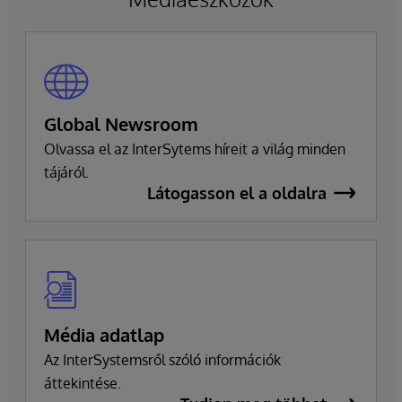
zökkenőmentes átmenet biztosítása érdekében,
amely fenntartja a vállalat elkötelezettségét a
kiválóság és az ügyfelek sikere iránt.
Global Newsroom
Olvassa el az InterSytems híreit a világ minden
tájáról.
Látogasson el a oldalra
Média adatlap
Az InterSystemsről szóló információk
áttekintése.