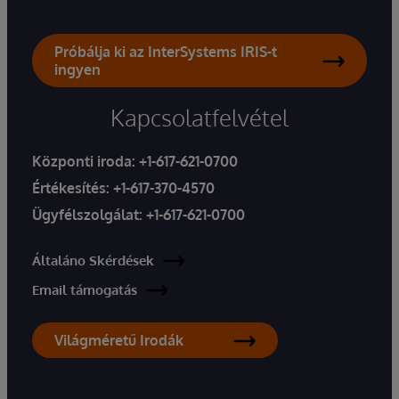
Próbálja ki az InterSystems IRIS-t
ingyen
Kapcsolatfelvétel
Központi iroda:
+1-617-621-0700
Értékesítés:
+1-617-370-4570
Ügyfélszolgálat:
+1-617-621-0700
Általáno Skérdések
Email támogatás
Világméretű Irodák