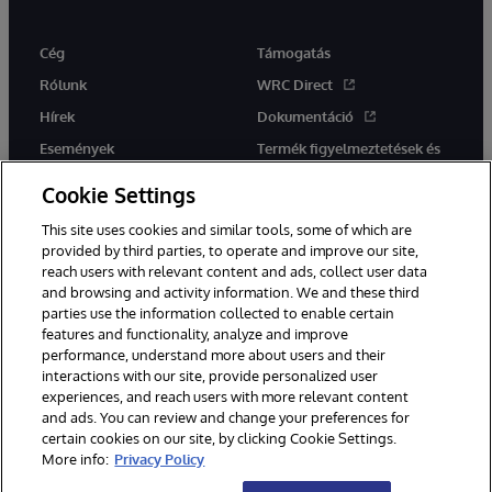
Cég
Támogatás
Rólunk
WRC Direct
Hírek
Dokumentáció
Események
Termék figyelmeztetések és
tanácsok
Karrier
Cookie Settings
This site uses cookies and similar tools, some of which are
provided by third parties, to operate and improve our site,
reach users with relevant content and ads, collect user data
and browsing and activity information. We and these third
parties use the information collected to enable certain
Ez a weboldal gépi fordítást használ. Bármilyen fordítási konfliktus
features and functionality, analyze and improve
esetén az oldal angol nyelvű változata élvez elsőbbséget.
performance, understand more about users and their
© 1996-2026 InterSystems Corporation, Boston, MA. Minden jog
interactions with our site, provide personalized user
fenntartva.
experiences, and reach users with more relevant content
Értesítések/Feltételek és feltételek
Adatvédelmi nyilatkozat
and ads. You can review and change your preferences for
Garancia
Hozzáférhetőség
certain cookies on our site, by clicking Cookie Settings.
More info:
Privacy Policy