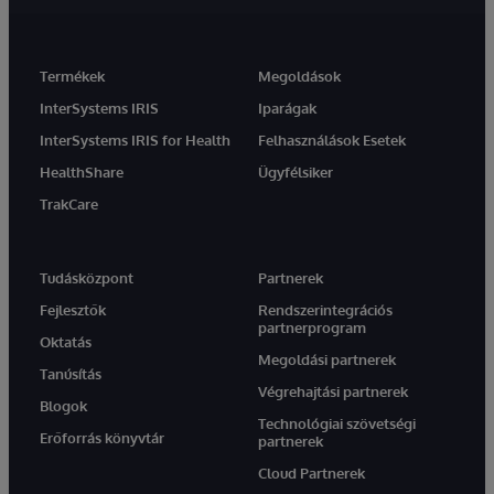
Termékek
Megoldások
InterSystems IRIS
Iparágak
InterSystems IRIS for Health
Felhasználások Esetek
HealthShare
Ügyfélsiker
TrakCare
Tudásközpont
Partnerek
Fejlesztők
Rendszerintegrációs
partnerprogram
Oktatás
Megoldási partnerek
Tanúsítás
Végrehajtási partnerek
Blogok
Technológiai szövetségi
Erőforrás könyvtár
partnerek
Cloud Partnerek