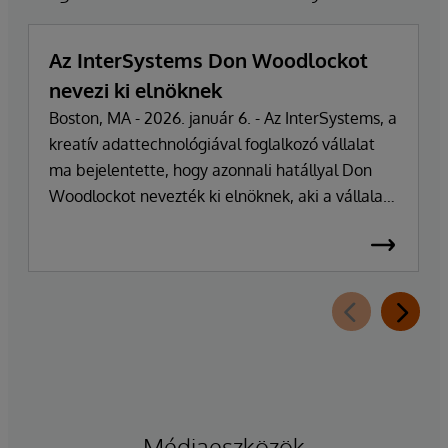
Az InterSystems Don Woodlockot
nevezi ki elnöknek
Boston, MA - 2026. január 6. - Az InterSystems, a
kreatív adattechnológiával foglalkozó vállalat
ma bejelentette, hogy azonnali hatállyal Don
Woodlockot nevezték ki elnöknek, aki a vállalat
napi működésének irányításáért felel. A
vállalatot több mint 47 éven át vezető Phillip
"Terry" Ragon alapító, tulajdonos és
vezérigazgató a napi irányítási feladatoktól
visszavonul, hogy a vállalat üzleti és
technológiai stratégiájának irányítására
összpontosíthasson. Ragon továbbra is
vezérigazgató marad, és szorosan
együttműködik a vezetői csapattal a
Médiaeszközök