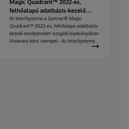
Magic Quadrant™ 2022-es,
felhőalapú adatbázis-kezelő
rendszerekre vonatkozó
Az InterSystems a Gartner® Magic
Quadrant™ 2022-es, felhőalapú adatbázis-
felmérésében Visionary-ként
kezelő rendszereket vizsgáló kiadványában
pozícionálták
Visionary-ként szerepel - Az InterSystems
IRIS adatplatformja továbbra is az iparági
trendek előtt jár, és olyan megoldás, amely
következetesen értékes információkat
nyújt ügyfelei számára