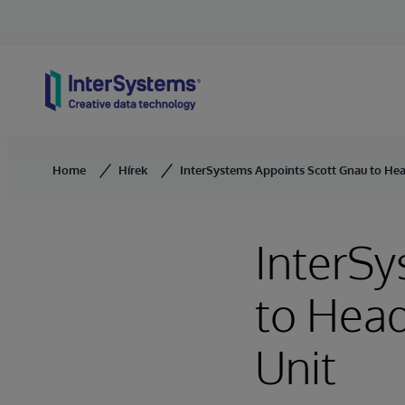
Skip to content
Home
Hírek
InterSystems Appoints Scott Gnau to Hea
InterSy
to Head
Unit