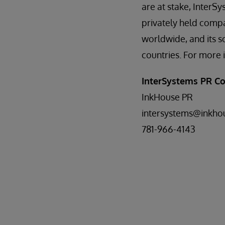
are at stake, InterS
privately held comp
worldwide, and its s
countries. For more i
InterSystems PR Co
InkHouse PR
intersystems@inkho
781-966-4143