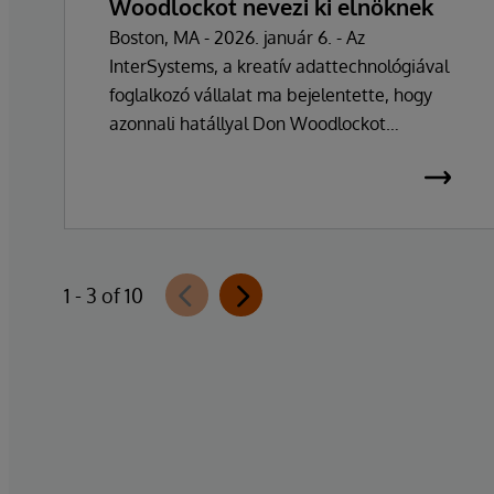
Woodlockot nevezi ki elnöknek
Boston, MA - 2026. január 6. - Az
InterSystems, a kreatív adattechnológiával
foglalkozó vállalat ma bejelentette, hogy
azonnali hatállyal Don Woodlockot
nevezték ki elnöknek, aki a vállalat napi
működésének irányításáért felel. A
vállalatot több mint 47 éven át vezető
Phillip "Terry" Ragon alapító, tulajdonos és
vezérigazgató a napi irányítási feladatoktól
1 - 3 of 10
visszavonul, hogy a vállalat üzleti és
technológiai stratégiájának irányítására
összpontosíthasson. Ragon továbbra is
vezérigazgató marad, és szorosan
együttműködik a vezetői csapattal a
zökkenőmentes átmenet biztosítása
érdekében, amely fenntartja a vállalat