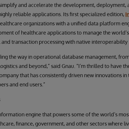
simplify and accelerate the development, deployment,
ighly reliable applications. Its first specialized edition,
I
althcare organizations with a unified data platform eng
pment of healthcare applications to manage the world’s 
and transaction processing with native interoperability f
ading the way in operational database management, fro
 logistics and beyond,” said Gnau. “I’m thrilled to have 
 company that has consistently driven new innovations in
ers and end users.”
s
information engine that powers some of the world’s mos
lthcare, finance, government, and other sectors where li