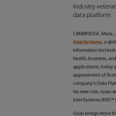
Industry vetera
data platform
CAMBRIDGE, Mass., M
InterSystems
, a glo
information technol
health, business, a
applications, today
appointment of Scot
company’s Data Platf
his new role, Gnau w
InterSystems IRIS™ f
Gnau brings more th