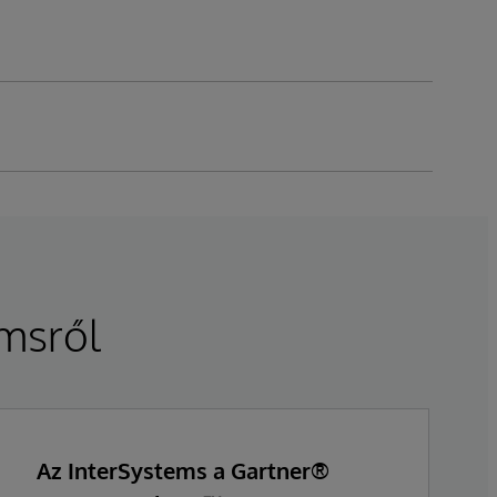
emsről
Az InterSystems a Gartner®