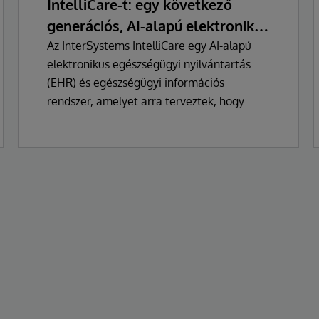
IntelliCare-t: egy következő
generációs, AI-alapú elektronikus
egészségügyi nyilvántartás
Az InterSystems IntelliCare egy AI-alapú
elektronikus egészségügyi nyilvántartás
(EHR) és egészségügyi információs
rendszer, amelyet arra terveztek, hogy
alapvetően megváltoztassa a klinikusok, az
adminisztrátorok és a betegek
egészségügyi technológiával való
kapcsolatát.