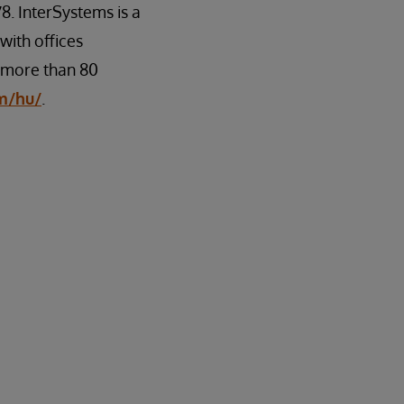
8. InterSystems is a
ith offices
n more than 80
m/hu/
.