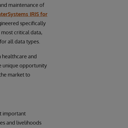
 and maintenance of
nterSystems IRIS for
ineered specifically
most critical data,
or all data types.
m healthcare and
the unique opportunity
 the market to
t important
ves and livelihoods