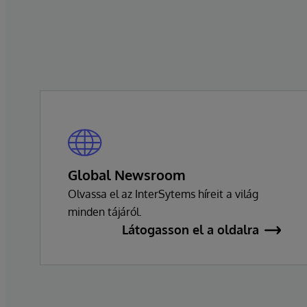
elkötelezettségét a kiválóság és az
ügyfelek sikere iránt.
Global Newsroom
Olvassa el az InterSytems híreit a világ
minden tájáról.
Látogasson el a oldalra