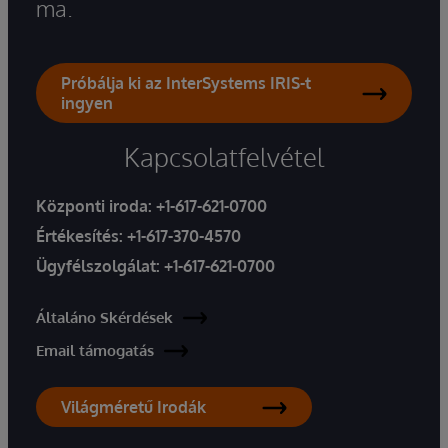
ma.
Próbálja ki az InterSystems IRIS-t
ingyen
Kapcsolatfelvétel
Központi iroda:
+1-617-621-0700
Értékesítés:
+1-617-370-4570
Ügyfélszolgálat:
+1-617-621-0700
Általáno Skérdések
Email támogatás
Világméretű Irodák