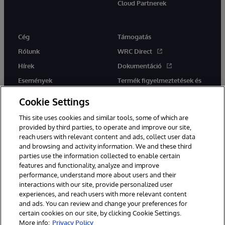
Cloud Partnerek
Cég
Támogatás
Rólunk
WRC Direct
Hírek
Dokumentáció
Események
Termék figyelmeztetések és
tanácsok
Karrier
Cookie Settings
This site uses cookies and similar tools, some of which are
provided by third parties, to operate and improve our site,
reach users with relevant content and ads, collect user data
and browsing and activity information. We and these third
parties use the information collected to enable certain
Ez a weboldal gépi fordítást használ. Bármilyen fordítási konfliktus
features and functionality, analyze and improve
esetén az oldal angol nyelvű változata élvez elsőbbséget.
performance, understand more about users and their
© 1996-2026 InterSystems Corporation, Boston, MA. Minden jog
interactions with our site, provide personalized user
fenntartva.
experiences, and reach users with more relevant content
Értesítések/Feltételek és feltételek
Adatvédelmi nyilatkozat
and ads. You can review and change your preferences for
Garancia
Hozzáférhetőség
certain cookies on our site, by clicking Cookie Settings.
More info:
Privacy Policy