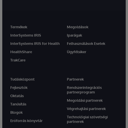
Termékek
Megoldások
InterSystems IRIS
Iparágak
InterSystems IRIS for Health
Felhasználások Esetek
HealthShare
Ügyfélsiker
TrakCare
Tudásközpont
Partnerek
Fejlesztők
Rendszerintegrációs
partnerprogram
Oktatás
Megoldási partnerek
Tanúsítás
Végrehajtási partnerek
Blogok
Technológiai szövetségi
Erőforrás könyvtár
partnerek