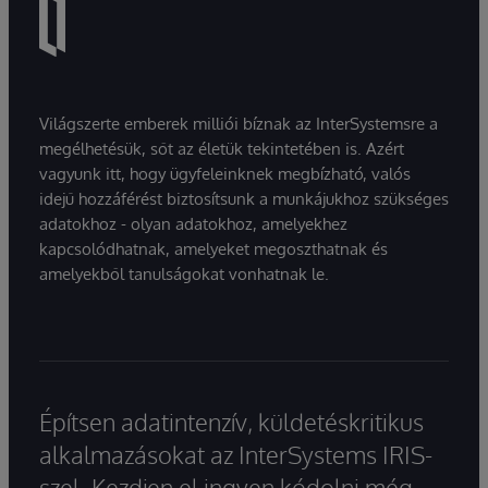
Világszerte emberek milliói bíznak az InterSystemsre a
megélhetésük, sőt az életük tekintetében is. Azért
vagyunk itt, hogy ügyfeleinknek megbízható, valós
idejű hozzáférést biztosítsunk a munkájukhoz szükséges
adatokhoz - olyan adatokhoz, amelyekhez
kapcsolódhatnak, amelyeket megoszthatnak és
amelyekből tanulságokat vonhatnak le.
Építsen adatintenzív, küldetéskritikus
alkalmazásokat az InterSystems IRIS-
szel. Kezdjen el ingyen kódolni még