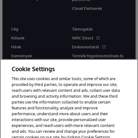
Cloud Partnerek
Cég
Támogatás
Rólunk
WRC Direct
Hírek
Dokumentáció
Események
Termék figyelmeztetések és
tanácsok
Karrier
Cookie Settings
This site uses cookies and similar tools, some of which are
provided by third parties, to operate and improve our site,
reach users with relevant content and ads, collect user data
and browsing and activity information. We and these third
parties use the information collected to enable certain
Ez a weboldal gépi fordítást használ. Bármilyen fordítási konfliktus
features and functionality, analyze and improve
esetén az oldal angol nyelvű változata élvez elsőbbséget.
performance, understand more about users and their
© 1996-2026 InterSystems Corporation, Boston, MA. Minden jog
fenntartva.
interactions with our site, provide personalized user
experiences, and reach users with more relevant content
Értesítések/Feltételek és feltételek
Adatvédelmi nyilatkozat
and ads. You can review and change your preferences for
Garancia
Hozzáférhetőség
certain cookies on our site, by clicking Cookie Settings.