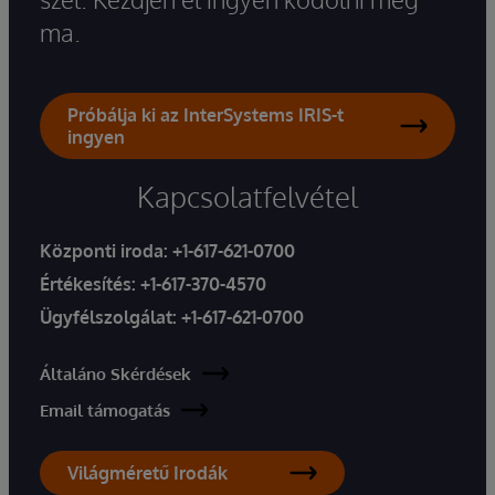
ma.
Próbálja ki az InterSystems IRIS-t
ingyen
Kapcsolatfelvétel
Központi iroda:
+1-617-621-0700
Értékesítés:
+1-617-370-4570
Ügyfélszolgálat:
+1-617-621-0700
Általáno Skérdések
Email támogatás
Világméretű Irodák