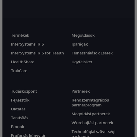
Termékek
Megoldások
InterSystems IRIS
Iparágak
InterSystems IRIS for Health
Felhasználások Esetek
HealthShare
Ügyfélsiker
TrakCare
Tudásközpont
Partnerek
Fejlesztők
Rendszerintegrációs
partnerprogram
Oktatás
Megoldási partnerek
Tanúsítás
Végrehajtási partnerek
Blogok
Technológiai szövetségi
Erőforrás könyvtár
partnerek