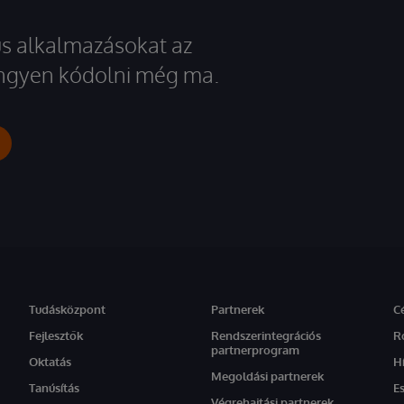
kus alkalmazásokat az
 ingyen kódolni még ma.
Tudásközpont
Partnerek
C
Fejlesztők
Rendszerintegrációs
R
partnerprogram
Oktatás
H
Megoldási partnerek
Tanúsítás
E
Végrehajtási partnerek