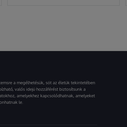
stemsre a megélhetésük, sőt az életük tekintetében
ízható, valós idejű hozzáférést biztosítsunk a
atokhoz, amelyekhez kapcsolódhatnak, amelyeket
onhatnak le.