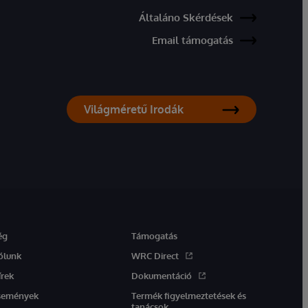
Általáno Skérdések
Email támogatás
Világméretű Irodák
ég
Támogatás
ólunk
WRC Direct
írek
Dokumentáció
semények
Termék figyelmeztetések és
tanácsok