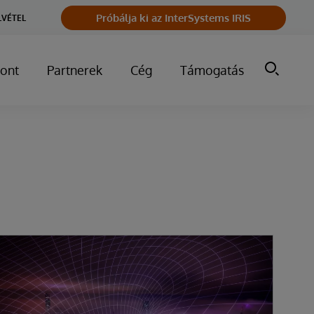
Próbálja ki az InterSystems IRIS
LVÉTEL
ont
Partnerek
Cég
Támogatás