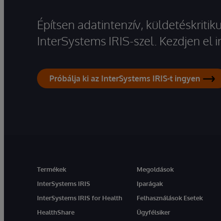
Építsen adatintenzív, küldetéskriti
InterSystems IRIS-szel. Kezdjen el
Próbálja ki az InterSystems IRIS-t ingyen
Termékek
Megoldások
InterSystems IRIS
Iparágak
InterSystems IRIS for Health
Felhasználások Esetek
HealthShare
Ügyfélsiker