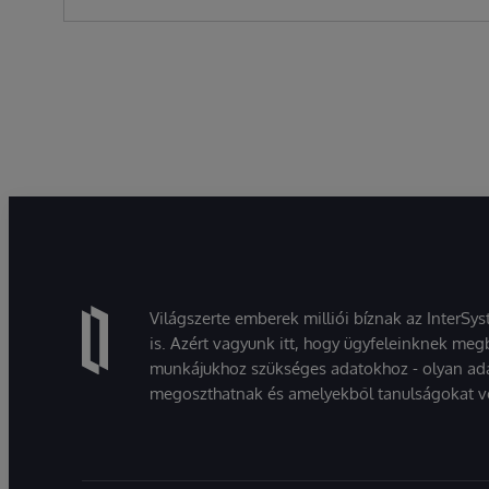
Világszerte emberek milliói bíznak az InterSy
is. Azért vagyunk itt, hogy ügyfeleinknek megb
munkájukhoz szükséges adatokhoz - olyan ad
megoszthatnak és amelyekből tanulságokat v