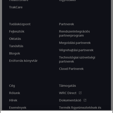
TrakCare
Tudásközpont
Partnerek
Fejlesztők
Rendszerintegrációs
partnerprogram
Oktatás
Megoldási partnerek
Tanúsítás
Végrehajtási partnerek
Blogok
Technológiai szövetségi
Erőforrás könyvtár
partnerek
Cloud Partnerek
Cég
Támogatás
Rólunk
WRC Direct
Hírek
Dokumentáció
Események
Termék figyelmeztetések és
tanácsok