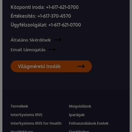
Központi iroda:
+1-617-621-0700
Értékesítés:
+1-617-370-4570
Ügyfélszolgálat:
+1-617-621-0700
Általáno Skérdések
Email támogatás
Világméretű Irodák
Termékek
Megoldások
InterSystems IRIS
Iparágak
InterSystems IRIS for Health
Felhasználások Esetek
HealthShare
Ügyfélsiker