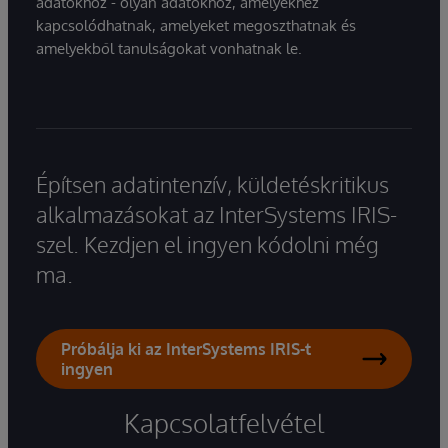
adatokhoz - olyan adatokhoz, amelyekhez
kapcsolódhatnak, amelyeket megoszthatnak és
amelyekből tanulságokat vonhatnak le.
Építsen adatintenzív, küldetéskritikus
alkalmazásokat az InterSystems IRIS-
szel. Kezdjen el ingyen kódolni még
ma.
Próbálja ki az InterSystems IRIS-t
ingyen
Kapcsolatfelvétel