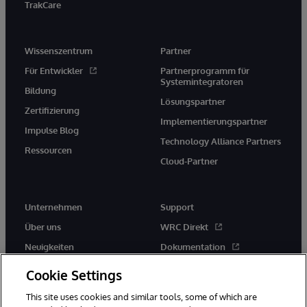
TrakCare
Wissenszentrum
Partner
Für Entwickler
Partnerprogramm für
Systemintegratoren
Bildung
Lösungspartner
Zertifizierung
Implementierungspartner
Impulse Blog
Technology Alliance Partners
Ressourcen
Cloud-Partner
Unternehmen
Support
Über uns
WRC Direkt
Neuigkeiten
Dokumentation
Veranstaltungen
Produktwarnungen und -
Cookie Settings
hinweise
Karriere
This site uses cookies and similar tools, some of which are