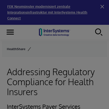
FEK Neumünster modernisiert zentrale
Integrationsinfrastruktur mit InterSystems Health
Connect
Menu
Skip to content
HealthShare
Addressing Regulatory
Compliance for Health
Insurers
InterSystems Payer Services