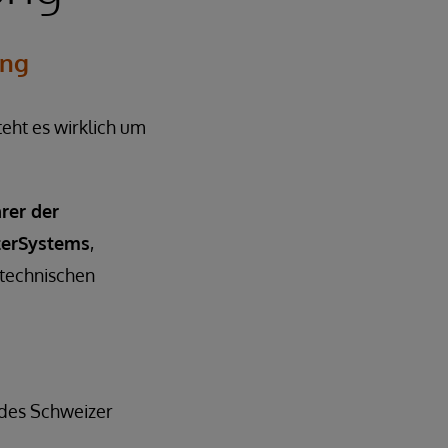
ung
eht es wirklich um
rer der
nterSystems
,
 technischen
 des Schweizer