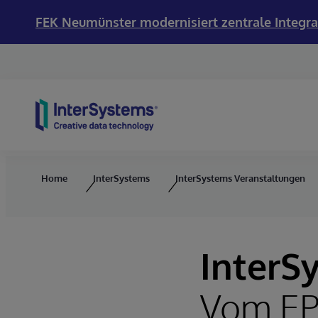
FEK Neumünster modernisiert zentrale Integra
Skip to content
Home
InterSystems
InterSystems Veranstaltungen
InterS
Vom EP