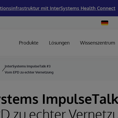
tionsinfrastruktur mit InterSystems Health Connect
Change
Country
Produkte
Lösungen
Wissenszentrum
InterSystems ImpulseTalk #3
Vom EPD zu echter Vernetzung
ystems ImpulseTalk
D zu echter Vernetz