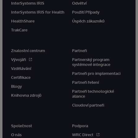
InterSystems IRIS
Odvětví
InterSystems IRIS for Health
Použití Případy
HealthShare
Úspěch zákazníků
TrakCare
Znalostní centrum
Partneři
Vývojáři
Partnerský program
systémové integrace
Vzdělávání
Partneři pro implementaci
Certifikace
Partneři řešení
Blogy
Partneři technologické
Knihovna zdrojů
aliance
Cloudoví partneři
Společnost
Podpora
O nás
WRC Direct