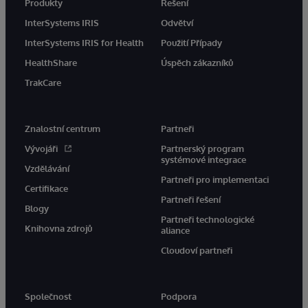
Produkty
Řešení
InterSystems IRIS
Odvětví
InterSystems IRIS for Health
Použití Případy
HealthShare
Úspěch zákazníků
TrakCare
Znalostní centrum
Partneři
Vývojáři
Partnerský program
systémové integrace
Vzdělávání
Partneři pro implementaci
Certifikace
Partneři řešení
Blogy
Partneři technologické
Knihovna zdrojů
aliance
Cloudoví partneři
Společnost
Podpora