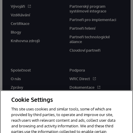
Vývojáři
Partnerský program
systémové integrace
Vzdělávání
Partneři pro implementaci
Certifikace
Partneři řešení
Blogy
Partneři technologické
Knihovna zdrojů
aliance
Cloudoví partneři
Společnost
Podpora
O nás
WRC Direct
Zprávy
Dokumentace
Události
Upozornění a rady týkající se
Cookie Settings
produktů
Kariéra
This site uses cookies and similar tools, some of which are
provided by third parties, to operate and improve our site,
reach users with relevant content and ads, collect user data
and browsing and activity information. We and these third
parties use the information collected to enable certain