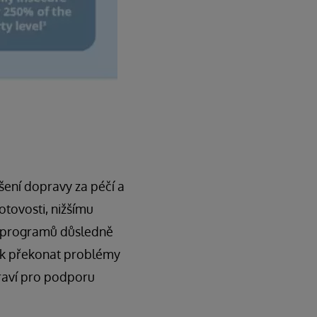
šení dopravy za péčí a
otovosti, nižšímu
o programů důsledně
jak překonat problémy
raví pro podporu