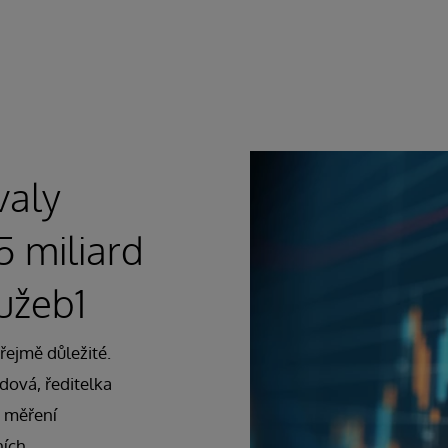
valy
 miliard
lužeb1
řejmě důležité.
dová, ředitelka
o měření
ních