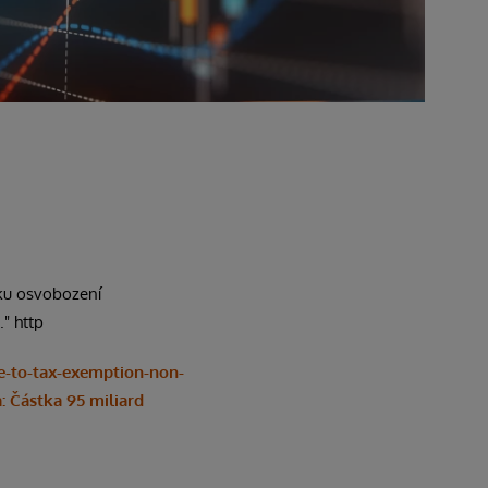
dku osvobození
" http
e-to-tax-exemption-non-
 Částka 95 miliard