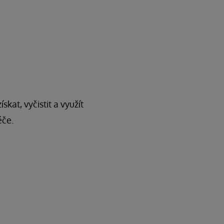
kat, vyčistit a využít
éče.