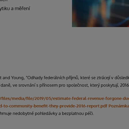
ytiku a měření
 and Young, "Odhady federálních příjmů, které se ztrácejí v důsle
aně, ve srovnání s přínosem pro společnost, který poskytují, 2016.
files/media/file/2019/05/estimate-federal-revenue-forgone-du
ed-to-community-benefit-they-provide-2016-report.pdf Poznámka:
rnuje nedobytné pohledávky a bezplatnou péči.