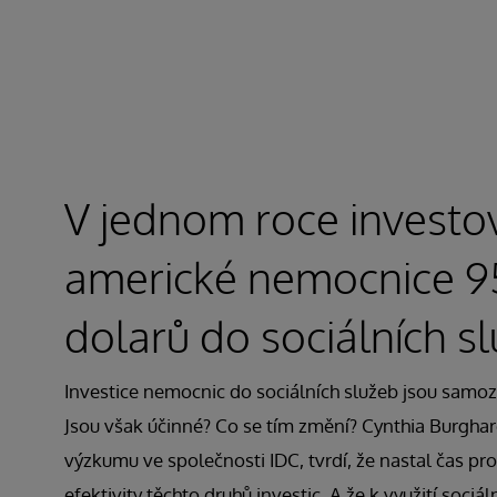
V jednom roce investo
americké nemocnice 95
dolarů do sociálních s
Investice nemocnic do sociálních služeb jsou samoz
Jsou však účinné? Co se tím změní? Cynthia Burghar
výzkumu ve společnosti IDC, tvrdí, že nastal čas pr
efektivity těchto druhů investic. A že k využití sociál