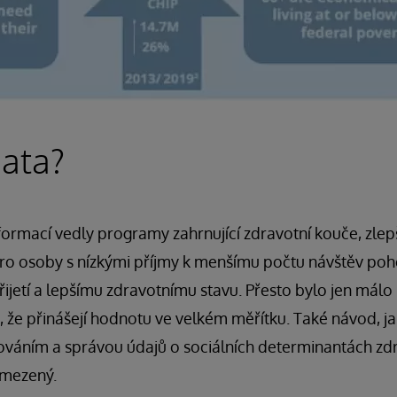
data?
nformací vedly programy zahrnující zdravotní kouče, zlep
pro osoby s nízkými příjmy k menšímu počtu návštěv poh
ijetí a lepšímu zdravotnímu stavu. Přesto bylo jen mál
 že přinášejí hodnotu ve velkém měřítku. Také návod, 
váním a správou údajů o sociálních determinantách zd
omezený.