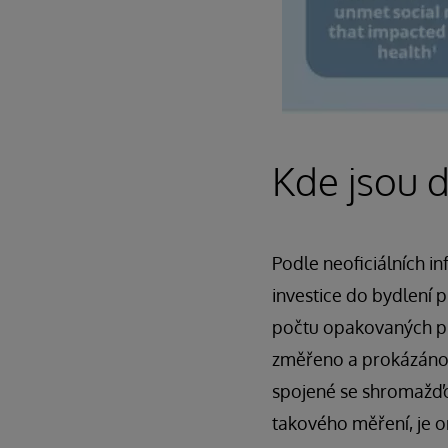
Kde jsou 
Podle neoficiálních i
investice do bydlení 
počtu opakovaných př
změřeno a prokázáno,
spojené se shromažďo
takového měření, je 