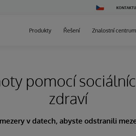
Change
KONTAKTU
Country
Produkty
Řešení
Znalostní centru
oty pomocí sociální
zdraví
mezery v datech, abyste odstranili meze