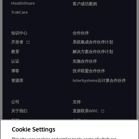
HealthShare
客户成功案例
TrakCare
知识中心
合作伙伴
开发者
系统集成合作伙伴计划
教育
解决方案合作伙伴计划
认证
实施合作伙伴
博客
技术联盟合作伙伴
资源库
InterSystems云计算合作伙伴
公司
支持
关于我们
直接联系WRC
新闻
文档
Cookie Settings
活动
产品警报和公告