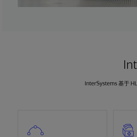
I
InterSystems 基于 H