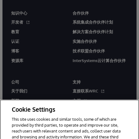
知识中心
合作伙伴
开发者
系统集成合作伙伴计划
教育
解决方案合作伙伴计划
认证
实施合作伙伴
博客
技术联盟合作伙伴
资源库
InterSystems云计算合作伙伴
公司
支持
关于我们
直接联系WRC
新闻
文档
Cookie Settings
活动
产品警报和公告
This site uses cookies and similar tools, some of which are
工作机会
provided by third parties, to operate and improve our site,
reach users with relevant content and ads, collect user data
and browsing and activity information. We and these third