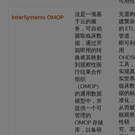
可用性
这是一项基
无需构
InterSystems OMOP
于云的服
建繁杂
务，可自动
的 ETL
摄取临床数
管道，
据，通过开
即可利
箱即用的转
用
换将其映射
OHDS
工具，
到观察性医
实现真
疗结果合作
实世界
组织
临床数
（OMOP）
据的标
的通用数据
准化，
模型中，并
从而赋
提供一个可
能观察
管理的
性研
OMOP 存储
究、高
库，以备研