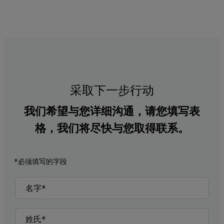
采取下一步行动
我们希望与您详细沟通，请您填写表
格，我们将尽快与您取得联系。
*必须填写的字段