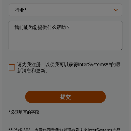
请为我注册，以便我可以获得InterSystems**的最
新消息和更新。
提交
*必须填写的字段
** 选择 "是"，表示您同意我们就现有及未来InterSystems产品