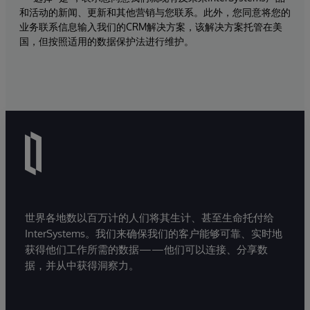
和活动的新闻、更新和其他营销与您联系。此外，您同意将您的
业务联系信息输入我们的CRM解决方案，该解决方案托管在美
国，但按照适用的数据保护法进行维护。
世界各地数以百万计的人们将其生计、甚至生命托付给
InterSystems。我们来确保我们的客户能够可靠、实时地
获得他们工作所需的数据——他们可以连接、分享数
据，并从中获得洞察力。