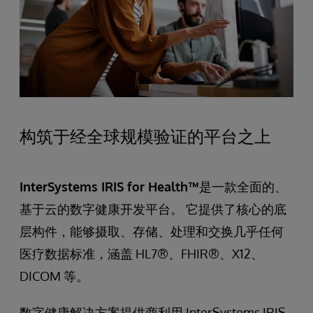
构筑于经全球规模验证的平台之上
InterSystems IRIS for Health™
是一款全面的、
基于云的数字健康开发平台。 它提供了核心的底
层构件，能够摄取、存储、处理和交换几乎任何
医疗数据标准，涵盖 HL7®、FHIR®、X12、
DICOM 等。
数字健康解决方案提供商利用 InterSystems IRIS