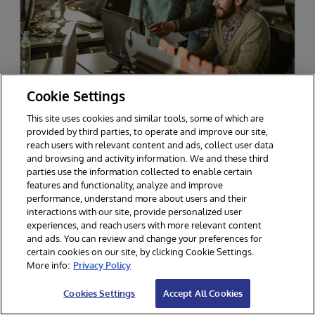
Cookie Settings
RATHBONES GROUP
提供支持快速增长的可扩展性、可靠性
This site uses cookies and similar tools, some of which are
和高性能
provided by third parties, to operate and improve our site,
reach users with relevant content and ads, collect user data
and browsing and activity information. We and these third
parties use the information collected to enable certain
features and functionality, analyze and improve
performance, understand more about users and their
interactions with our site, provide personalized user
experiences, and reach users with more relevant content
and ads. You can review and change your preferences for
certain cookies on our site, by clicking Cookie Settings.
More info:
Privacy Policy
采取下一步行动
Cookies Settings
Accept All Cookies