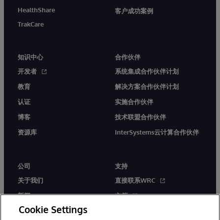
HealthShare
客户成功案例
TrakCare
知识中心
合作伙伴
开发者
系统集成合作伙伴计划
教育
解决方案合作伙伴计划
认证
实施合作伙伴
博客
技术联盟合作伙伴
资源库
InterSystems云计算合作伙伴
公司
支持
关于我们
直接联系WRC
新闻
文档
Cookie Settings
活动
产品警报和公告