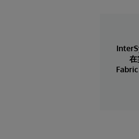
Inter
在
Fab