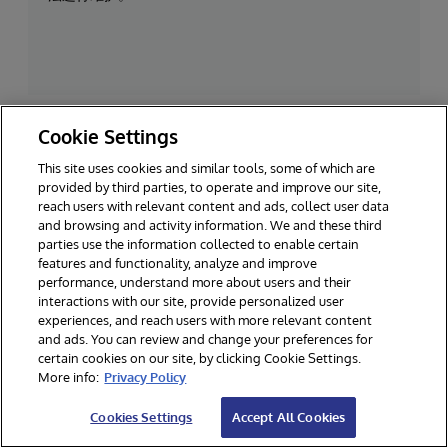
Cookie Settings
This site uses cookies and similar tools, some of which are
provided by third parties, to operate and improve our site,
reach users with relevant content and ads, collect user data
and browsing and activity information. We and these third
parties use the information collected to enable certain
features and functionality, analyze and improve
performance, understand more about users and their
世界各地数以百万计的人们将其生计、甚至生命托付给
interactions with our site, provide personalized user
InterSystems。我们来确保我们的客户能够可靠、实时地
experiences, and reach users with more relevant content
获得他们工作所需的数据——他们可以连接、分享数
and ads. You can review and change your preferences for
据，并从中获得洞察力。
certain cookies on our site, by clicking Cookie Settings.
More info:
Privacy Policy
Cookies Settings
Accept All Cookies