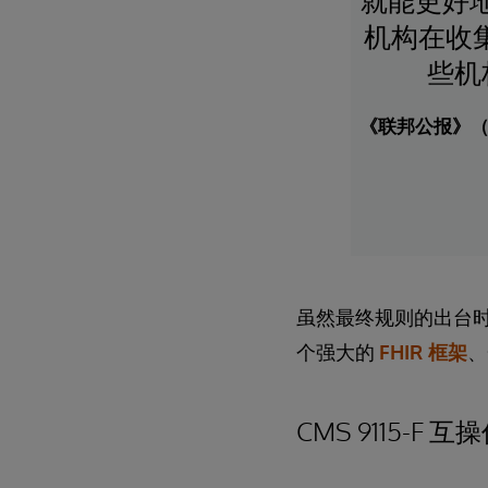
就能更好
机构在收
些机
《联邦公报》（Fed
虽然最终规则的出台
个强大的
FHIR 框架
、
CMS 9115-F