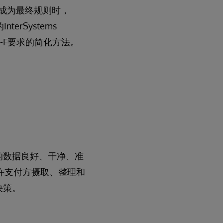
cess）成为最终规则时，
erSystems
-F要求的简化方法。
的数据良好、干净、准
许支付方摄取、整理和
决策。