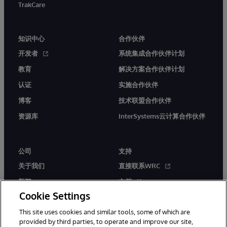
TrakCare
知识中心
合作伙伴
开发者
系统集成合作伙伴计划
教育
解决方案合作伙伴计划
认证
实施合作伙伴
博客
技术联盟合作伙伴
资源库
InterSystems云计算合作伙伴
公司
支持
关于我们
直接联系WRC
新闻
文档
Cookie Settings
活动
产品警报和公告
This site uses cookies and similar tools, some of which are
工作机会
provided by third parties, to operate and improve our site,