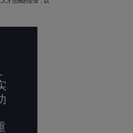
L人才范围的企业，以
局
L
实
功
重