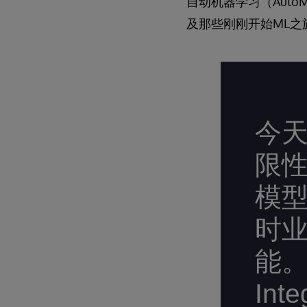
自动机器学习（Aut
及那些刚刚开始ML之
今天
限性
模
时
能。 
In