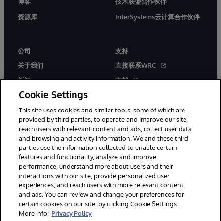
博客
技术联盟合作伙伴
资源库
InterSystems云计算合作伙伴
公司
支持
关于我们
直接联系WRC
新闻
文档
Cookie Settings
活动
产品警报和公告
This site uses cookies and similar tools, some of which are
工作机会
provided by third parties, to operate and improve our site,
reach users with relevant content and ads, collect user data
and browsing and activity information. We and these third
parties use the information collected to enable certain
features and functionality, analyze and improve
performance, understand more about users and their
interactions with our site, provide personalized user
© 1996-2026 InterSystems Corporation, Boston, MA. 系联软件（北
experiences, and reach users with more relevant content
京）有限公司 版权所有。京ICP备2021005331号
and ads. You can review and change your preferences for
通知/条款和条件
隐私声明
保证
无障碍
certain cookies on our site, by clicking Cookie Settings.
More info:
Privacy Policy