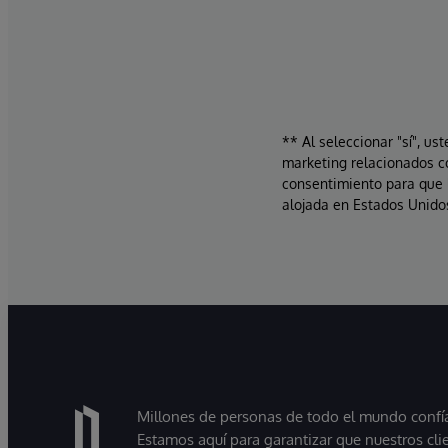
** Al seleccionar "sí", us
marketing relacionados c
consentimiento para que 
alojada en Estados Unidos
Millones de personas de todo el mundo confían
Estamos aquí para garantizar que nuestros cli