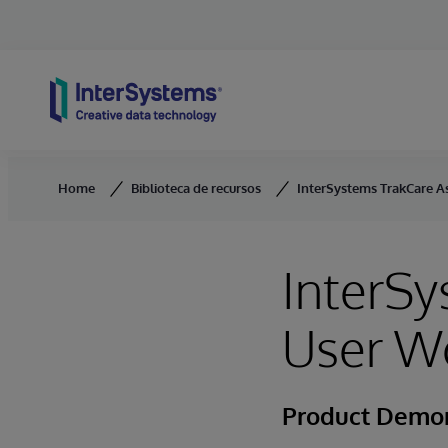
Skip to content
Home
Biblioteca de recursos
InterSystems TrakCare A
InterSy
User W
Product Demon