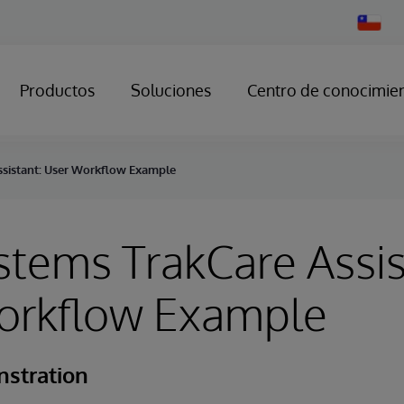
Change
Country
Productos
Soluciones
Centro de conocimie
ssistant: User Workflow Example
stems TrakCare Assis
orkflow Example
stration